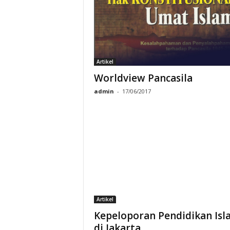
Artikel
Worldview Pancasila
admin
-
17/06/2017
Artikel
Kepeloporan Pendidikan Is
di Jakarta