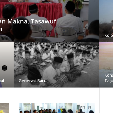
gan Makna, Tasawuf
n
Kolo
Kons
al
Generasi Baru
Taṣa