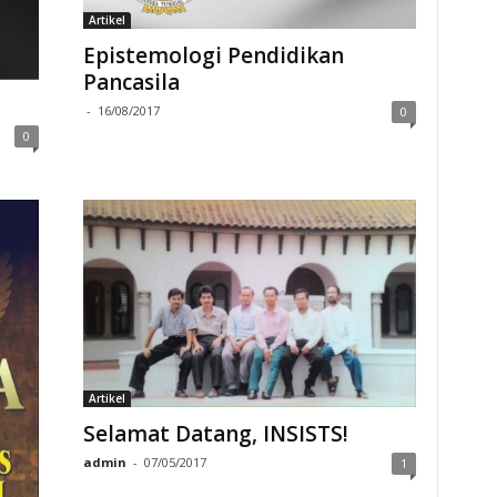
Artikel
Epistemologi Pendidikan
Pancasila
-
16/08/2017
0
0
Artikel
Selamat Datang, INSISTS!
admin
-
07/05/2017
1