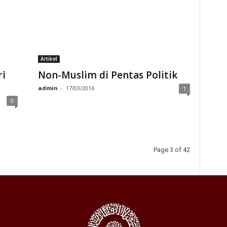
Artikel
i
Non-Muslim di Pentas Politik
admin
-
17/03/2016
1
0
Page 3 of 42