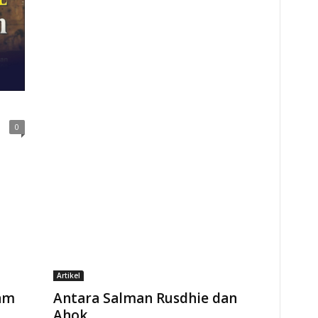
0
Artikel
lam
Antara Salman Rusdhie dan
Ahok