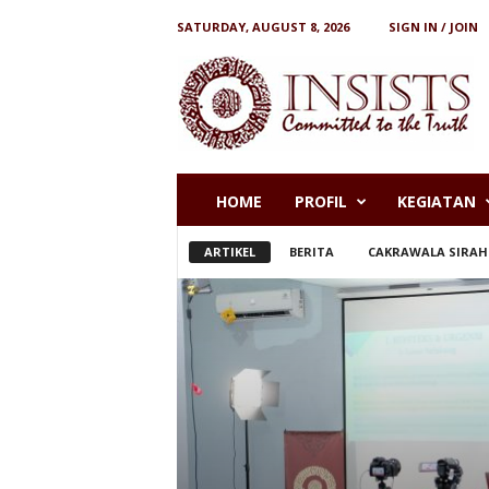
SATURDAY, AUGUST 8, 2026
SIGN IN / JOIN
I
N
S
I
S
T
S
HOME
PROFIL
KEGIATAN
ARTIKEL
BERITA
CAKRAWALA SIRAH