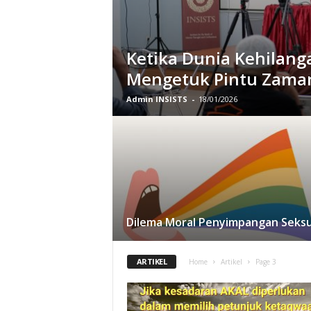
Ketika Dunia Kehilan
Mengetuk Pintu Zama
Admin INSISTS
-
18/01/2026
Dilema Moral Penyimpangan Seksu
ARTIKEL
Home
Artikel
Page 3