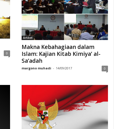
Artikel
Makna Kebahagiaan dalam
Islam: Kajian Kitab Kimiya’ al-
0
Sa’adah
margono muhadi
-
14/09/2017
0