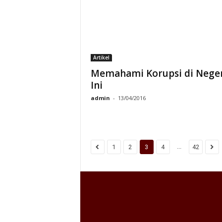
Artikel
Memahami Korupsi di Neger
Ini
admin
-
13/04/2016
...
1
2
3
4
42