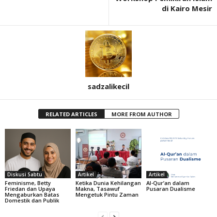
di Kairo Mesir
sadzalikecil
RELATED ARTICLES
MORE FROM AUTHOR
Diskusi Sabtu
Artikel
Artikel
Feminisme, Betty
Ketika Dunia Kehilangan
Al-Qur’an dalam
Friedan dan Upaya
Makna, Tasawuf
Pusaran Dualisme
Mengaburkan Batas
Mengetuk Pintu Zaman
Domestik dan Publik