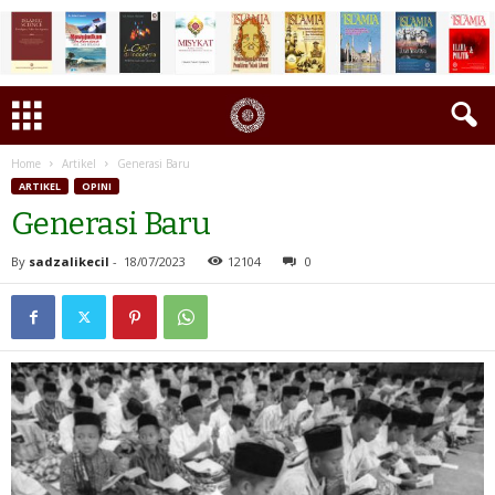
Home
Artikel
Generasi Baru
ARTIKEL
OPINI
Generasi Baru
By
sadzalikecil
-
18/07/2023
12104
0