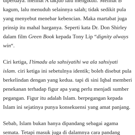
diperdaya. melihat A takjub lalu mengikuti. Melihat B
kagum, lalu menuduh selainnya salah; tidak sedikit pula
yang menyebut menebar kebencian. Maka martabat juga
prinsip itu mahal harganya. Seperti kata Dr. Don Shirley
dalam film
Green Book
kepada Tony Lip “
dignity always
win
“.
Ciri ketiga,
I’timadu ala sahsiyatihi wa ala sahsiyati
islam
. ciri ketiga ini sebetulnya identik; boleh disebut pula
berkelindan dengan yang kedua. tapi di sini Iqbal memberi
penekanan terhadap figur apa yang perlu menjadi sumber
pegangan. Figur itu adalah Islam. berpegangan kepada
Islam ini sejatinya punya konsekuensi yang amat panjang.
Sebab, Islam bukan hanya dipandang sebagai agama
semata. Tetapi masuk juga di dalamnya cara pandang