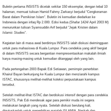
Buletin pertama INSISTS dicetak sekitar 150 eksemplar, dengan tebal 10
halaman, memuat tulisan Hamid Fahmy Zarkasyi berjudul “Cengkeraman
Barat dalam Pemikiran Islam”. Buletin ini kemudian diedarkan ke
Indonesia dengan infaq Rp 2.000. Edisi kedua (Shafar 1424/ April 2003 M)
menurunkan tulisan Syamsuddin Arif berjudul ”Jejak Kristen dalam
Islamic Studies
”.
Kegiatan lain di masa awal berdirinya INSISTS ialah diskusi dwimingguan
untuk para mahasiswa di Kuala Lumpur. Para cendekia yang aktif bergiat
di dalam INSISTS secara bergantian mempresentasikan makalah ilmiah
karya masing-masing untuk kemudian ditanggapi oleh yang lain.
Pada pertengahan 2003 Bapak Edi Setiawan, pemimpin penerbitan
Khairul Bayan berkunjung ke Kuala Lumpur dan menziarahi kampus
ISTAC, khususnya melihat-melihat koleksi perpustakaan kampus
tersebut.
Setelah melihat-lihat ISTAC dan berdiskusi intensif dengan para cendekia
INSISTS, Pak Edi mendesak agar para pemikir muda ini segera
melakukan langkah yang nyata. Setelah diskusi berulang kali,
diputuskanlah untuk menerbitkan majalah ISLAMIA. Naskah dan