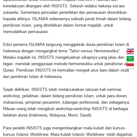
keredaksian ditangani oleh INSISTS. Seluruh redaksi bekerja secara
sukarela. Sementara persoalan penerbitan dan pemasaran diserahkan
kepada ahlinya. ISLAMIA sebenarnya sebuah jurnal ilmiah dalam bidang
pemikiran Islam, yang diterbitkan dalam format majalah, untuk
memudahkan pemasaran.
Edisi pertama ISLAMIA langsung menggebrak dunia pemikiran Islam di
Indonesia dengan mengangkat tema
”Tafsir versus Hermeneutika”
.
Melalui majalah ini, INSISTS mengeluarkan sikapnya yang jelas dan
tegas: menolak penggunaan metode hermeneutika untuk penafsiran al-
Quran. Pemikiran INSISTS ini kemudian menjadi arus baru dalam studi
dan pemikiran Islam di Indonesia.
Sejak didirikan, INSISTS telah melaksanakan ratusan kali seminar,
workshop
, pelatihan, dalam bidang pemikiran Islam, untuk para dosen,
mahasiswa, pimpinan pesantren, kalangan profesional, dan sebagainya.
Ribuan orang telah mengikuti
workshop-workshop
INSISTS di berbagai
belahan dunia (Indonesia, Malaysia, Mesir, Saudi).
Para peneliti INSISTS juga mengembangkan mata kuliah dan kursus-
kursus
Islamic Worldview.
Mata kuliah
Islamic Worldview
telah diajarkan