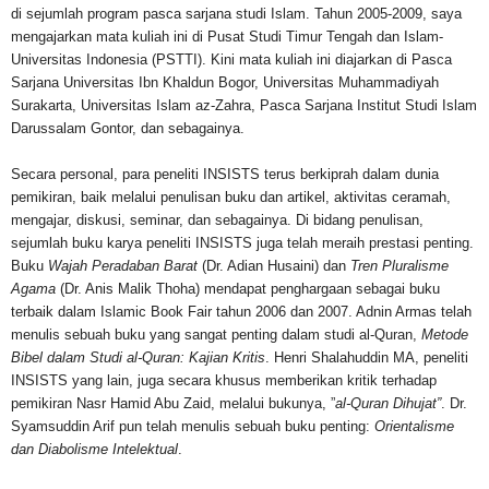
di sejumlah program pasca sarjana studi Islam. Tahun 2005-2009, saya
mengajarkan mata kuliah ini di Pusat Studi Timur Tengah dan Islam-
Universitas Indonesia (PSTTI). Kini mata kuliah ini diajarkan di Pasca
Sarjana Universitas Ibn Khaldun Bogor, Universitas Muhammadiyah
Surakarta, Universitas Islam az-Zahra, Pasca Sarjana Institut Studi Islam
Darussalam Gontor, dan sebagainya.
Secara personal, para peneliti INSISTS terus berkiprah dalam dunia
pemikiran, baik melalui penulisan buku dan artikel, aktivitas ceramah,
mengajar, diskusi, seminar, dan sebagainya. Di bidang penulisan,
sejumlah buku karya peneliti INSISTS juga telah meraih prestasi penting.
Buku
Wajah Peradaban Barat
(Dr. Adian Husaini) dan
Tren Pluralisme
Agama
(Dr. Anis Malik Thoha) mendapat penghargaan sebagai buku
terbaik dalam Islamic Book Fair tahun 2006 dan 2007. Adnin Armas telah
menulis sebuah buku yang sangat penting dalam studi al-Quran,
Metode
Bibel dalam Studi al-Quran: Kajian Kritis
. Henri Shalahuddin MA, peneliti
INSISTS yang lain, juga secara khusus memberikan kritik terhadap
pemikiran Nasr Hamid Abu Zaid, melalui bukunya, ”
al-Quran Dihujat”
. Dr.
Syamsuddin Arif pun telah menulis sebuah buku penting:
Orientalisme
dan Diabolisme Intelektual
.