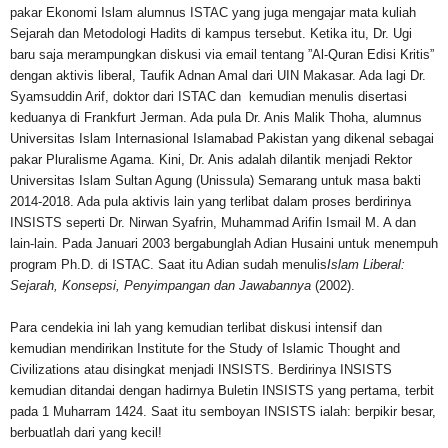
pakar Ekonomi Islam alumnus ISTAC yang juga mengajar mata kuliah
Sejarah dan Metodologi Hadits di kampus tersebut. Ketika itu, Dr. Ugi
baru saja merampungkan diskusi via email tentang
”Al-Quran Edisi Kritis”
dengan aktivis liberal, Taufik Adnan Amal dari UIN Makasar. Ada lagi Dr.
Syamsuddin Arif, doktor dari ISTAC dan kemudian menulis disertasi
keduanya di Frankfurt Jerman. Ada pula Dr. Anis Malik Thoha, alumnus
Universitas Islam Internasional Islamabad Pakistan yang dikenal sebagai
pakar Pluralisme Agama. Kini, Dr. Anis adalah dilantik menjadi Rektor
Universitas Islam Sultan Agung (Unissula) Semarang untuk masa bakti
2014-2018. Ada pula aktivis lain yang terlibat dalam proses berdirinya
INSISTS seperti Dr. Nirwan Syafrin, Muhammad Arifin Ismail M. A dan
lain-lain. Pada Januari 2003 bergabunglah Adian Husaini untuk menempuh
program Ph.D. di ISTAC. Saat itu Adian sudah menulis
Islam Liberal:
Sejarah, Konsepsi, Penyimpangan dan Jawabannya
(2002).
Para cendekia ini lah yang kemudian terlibat diskusi intensif dan
kemudian mendirikan Institute for the Study of Islamic Thought and
Civilizations atau disingkat menjadi INSISTS. Berdirinya INSISTS
kemudian ditandai dengan hadirnya Buletin INSISTS yang pertama, terbit
pada 1 Muharram 1424. Saat itu semboyan INSISTS ialah: berpikir besar,
berbuatlah dari yang kecil!