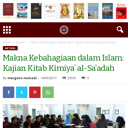
Home
Artikel
Makna Kebahagiaan dalam Islam: Kajian Kitab Kimiya’ al-Sa’adah
ARTIKEL
Makna Kebahagiaan dalam Islam:
Kajian Kitab Kimiya’ al-Sa’adah
By
margono muhadi
-
14/09/2017
25510
0