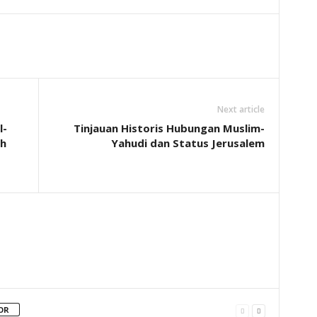
Next article
l-
Tinjauan Historis Hubungan Muslim-
eh
Yahudi dan Status Jerusalem
OR