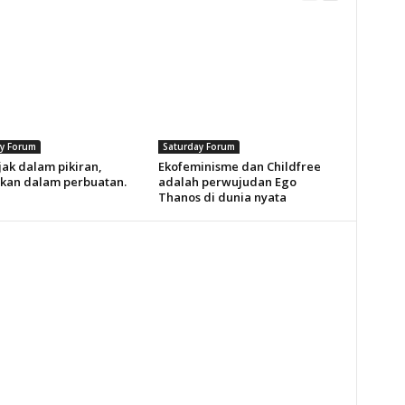
y Forum
Saturday Forum
jak dalam pikiran,
Ekofeminisme dan Childfree
ikan dalam perbuatan.
adalah perwujudan Ego
Thanos di dunia nyata