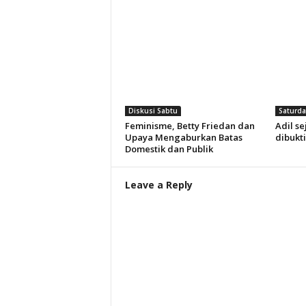
Diskusi Sabtu
Saturda
Feminisme, Betty Friedan dan
Adil se
Upaya Mengaburkan Batas
dibukt
Domestik dan Publik
Leave a Reply