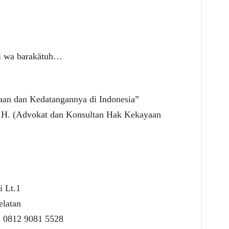
hi wa barakātuh…
:
aan dan Kedatangannya di Indonesia”
M.H. (Advokat dan Konsultan Hak Kekayaan
 Lt.1
elatan
: 0812 9081 5528