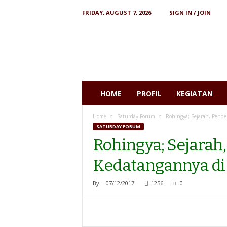
FRIDAY, AUGUST 7, 2026
SIGN IN / JOIN
I
N
S
I
S
T
S
HOME
PROFIL
KEGIATAN
Home
Saturday Forum
Rohingya; Sejarah, Pende
SATURDAY FORUM
Rohingya; Sejarah
Kedatangannya di
By
-
07/12/2017
1256
0