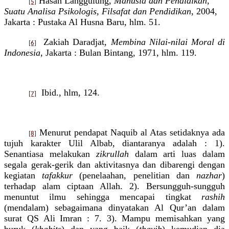
Hasan Langgulung,
Manusia dan Pendidikan,
[5]
Suatu Analisa Psikologis, Filsafat dan Pendidikan
, 2004,
Jakarta : Pustaka Al Husna Baru, hlm. 51.
Zakiah Daradjat,
Membina Nilai-nilai Moral di
[6]
Indonesia
, Jakarta : Bulan Bintang, 1971, hlm. 119.
Ibid., hlm, 124.
[7]
Menurut pendapat Naquib al Atas setidaknya ada
[8]
tujuh karakter Ulil Albab, diantaranya adalah : 1).
Senantiasa melakukan
zikrullah
dalam arti luas dalam
segala gerak-gerik dan aktivitasnya dan dibarengi dengan
kegiatan
tafakkur
(penelaahan, penelitian dan
nazhar
)
terhadap alam ciptaan Allah. 2). Bersungguh-sungguh
menuntut ilmu sehingga mencapai tingkat
rashih
(mendalam) sebagaimana dinyatakan Al Qur’an dalam
surat QS Ali Imran : 7. 3). Mampu memisahkan yang
buruk (
khabits
) dan yang baik (
thayib
) kemudian dia