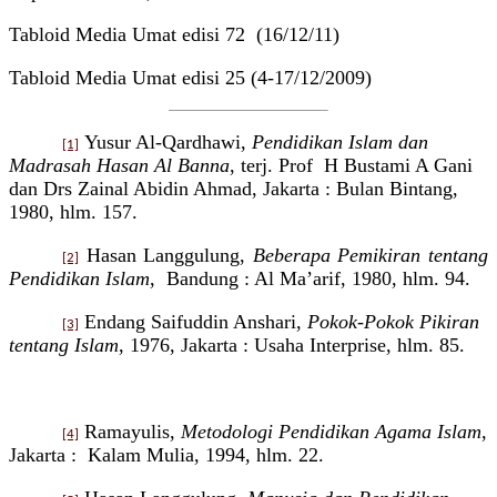
Tabloid Media Umat
edisi 72
(16/12/11)
Tabloid Media Umat edisi 25 (4-17/12/2009)
Yusur Al-Qardhawi,
Pendidikan Islam dan
[1]
Madrasah Hasan Al Banna
, terj. Prof
H Bustami A Gani
dan Drs Zainal Abidin Ahmad, Jakarta : Bulan Bintang,
1980, hlm. 157.
Hasan Langgulung,
Beberapa Pemikiran tentang
[2]
Pendidikan Islam
,
Bandung : Al Ma’arif, 1980, hlm. 94.
Endang Saifuddin Anshari,
Pokok-Pokok Pikiran
[3]
tentang Islam
, 1976, Jakarta : Usaha Interprise, hlm. 85.
Ramayulis,
Metodologi Pendidikan Agama Islam
,
[4]
Jakarta :
Kalam Mulia, 1994, hlm. 22.