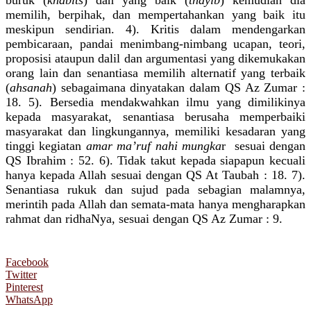
memilih, berpihak, dan mempertahankan yang baik itu
meskipun sendirian. 4). Kritis dalam mendengarkan
pembicaraan, pandai menimbang-nimbang ucapan, teori,
proposisi ataupun dalil dan argumentasi yang dikemukakan
orang lain dan senantiasa memilih alternatif yang terbaik
(
ahsanah
) sebagaimana dinyatakan dalam QS Az Zumar :
18. 5). Bersedia mendakwahkan ilmu yang dimilikinya
kepada masyarakat, senantiasa berusaha memperbaiki
masyarakat dan lingkungannya, memiliki kesadaran yang
tinggi kegiatan
amar ma’ruf nahi mungka
r
sesuai dengan
QS Ibrahim : 52. 6). Tidak takut kepada siapapun kecuali
hanya kepada Allah sesuai dengan QS At Taubah : 18. 7).
Senantiasa rukuk dan sujud pada sebagian malamnya,
merintih pada Allah dan semata-mata hanya mengharapkan
rahmat dan ridhaNya, sesuai dengan QS Az Zumar : 9.
Facebook
Twitter
Pinterest
WhatsApp