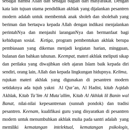
sebagai hamba Allah dan sebagai bagian dari masyarakat. Dengan
kata lain tujuan utama pendidikan akhlak yang dijalankan pesantren
modern adalah untuk membentuk anak sholeh dan sholehah yang
beriman dan bertaqwa kepada Allah dengan indikasi menjalankan
perintahNya dan menjauhi laranganNya dan bermanfaat bagi
kehidupan sosial.
Ketiga
, program pembentukan akhlak berupa
pembiasaan yang dikemas menjadi kegiatan harian, mingguan,
bulanan dan bahkan tahunan.
Keempat
, materi akhlak meliputi sikap
dan perilaku yang diwajibkan oleh ajaran Islam baik kepada diri
sendiri, orang lain, Allah dan kepada lingkungan hidupnya.
Kelima
,
rujukan materi akhlak yang digunakan di pesantren modern
setidaknya ada tujuh yakni
Al Qur’an, Al Hadist, kitab Aqidah
Akhlak, Kitab
Ta’lim Al Muta’allim
, Kitab
Al Akhlak lil Banin wal
Banat
, nilai-nilai kepesantrenan (sunnah pondok) dan tradisi
pesantren.
Keenam
, kualifikasi guru yang disyaratkan di pesantren
modern untuk menumbuhkan akhlak mulia pada santri adalah
yang
memiliki
kematangan intelektual
,
kematangan psikologis,