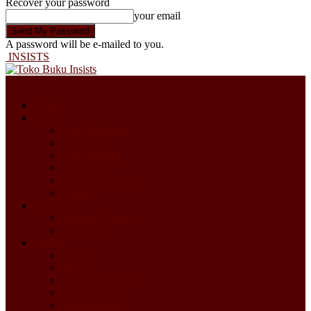
Recover your password
your email
A password will be e-mailed to you.
INSISTS
Home
Profil
Latar Belakang
Visi Misi
Profil Pendiri
Yayasan
Program Kegiatan
Kontak
Kegiatan
Saturday Forum
Seri Kuliah
Artikel
Opini
Misykat
Islam & Indonesia
Lentera Islam
Ghazwul Fikr