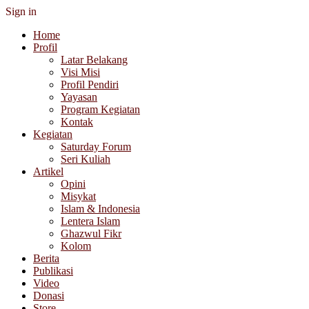
Sign in
Home
Profil
Latar Belakang
Visi Misi
Profil Pendiri
Yayasan
Program Kegiatan
Kontak
Kegiatan
Saturday Forum
Seri Kuliah
Artikel
Opini
Misykat
Islam & Indonesia
Lentera Islam
Ghazwul Fikr
Kolom
Berita
Publikasi
Video
Donasi
Store