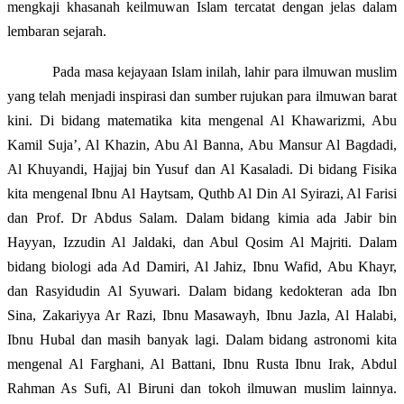
mengkaji khasanah keilmuwan Islam tercatat dengan jelas dalam
lembaran sejarah.
Pada masa kejayaan Islam inilah, lahir para ilmuwan muslim
yang telah menjadi inspirasi dan sumber rujukan para ilmuwan barat
kini. Di bidang matematika kita mengenal Al Khawarizmi, Abu
Kamil Suja’, Al Khazin, Abu Al Banna, Abu Mansur Al Bagdadi,
Al Khuyandi, Hajjaj bin Yusuf dan Al Kasaladi. Di bidang Fisika
kita mengenal Ibnu Al Haytsam, Quthb Al Din Al Syirazi, Al Farisi
dan Prof. Dr Abdus Salam. Dalam bidang kimia ada Jabir bin
Hayyan, Izzudin Al Jaldaki, dan Abul Qosim Al Majriti. Dalam
bidang biologi ada Ad Damiri, Al Jahiz, Ibnu Wafid, Abu Khayr,
dan Rasyidudin Al Syuwari. Dalam bidang kedokteran ada Ibn
Sina, Zakariyya Ar Razi, Ibnu Masawayh, Ibnu Jazla, Al Halabi,
Ibnu Hubal dan masih banyak lagi. Dalam bidang astronomi kita
mengenal Al Farghani, Al Battani, Ibnu Rusta Ibnu Irak, Abdul
Rahman As Sufi, Al Biruni dan tokoh ilmuwan muslim lainnya.