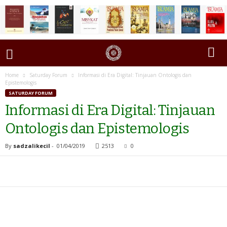
Home
Saturday Forum
Informasi di Era Digital: Tinjauan Ontologis dan
Epistemologis
SATURDAY FORUM
Informasi di Era Digital: Tinjauan
Ontologis dan Epistemologis
By
sadzalikecil
-
01/04/2019
2513
0