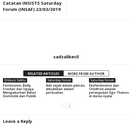
Catatan INSISTS Saturday
Forum (INSAF) 23/03/2019
sadzalikecil
RELATED ARTICLES
MORE FROM AUTHOR
Diskusi Sabtu
Saturday Forum
Saturday Forum
Feminisme, Betty
Adil sejak dalam pikiran,
Ekofeminisme dan
Friedan dan Upaya
dibuktikan dalam
Childfree adalah
Mengaburkan Batas
perbuatan.
perwujudan Ego Thanos
Domestik dan Publik
di dunia nyata
Leave a Reply