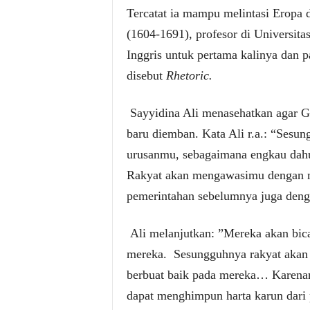
Tercatat ia mampu melintasi Eropa
(1604-1691), profesor di Universita
Inggris untuk pertama kalinya dan p
disebut
Rhetoric.
Sayyidina Ali menasehatkan agar Gu
baru diemban. Kata Ali r.a.: “Sesu
urusanmu, sebagaimana engkau dah
Rakyat akan mengawasimu dengan m
pemerintahan sebelumnya juga deng
Ali melanjutkan: ”Mereka akan bica
mereka.
Sesungguhnya rakyat akan 
berbuat baik pada mereka… Karenany
dapat menghimpun harta karun dari 