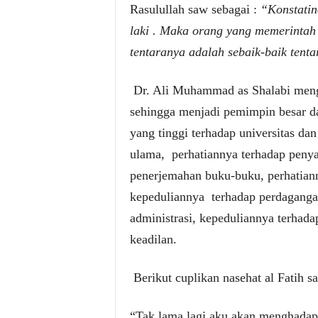
Rasulullah saw sebagai :
“Konstatin
laki . Maka orang yang memerintah 
tentaranya adalah sebaik-baik tent
Dr. Ali Muhammad as Shalabi menge
sehingga menjadi pemimpin besar dala
yang tinggi terhadap universitas da
ulama,
perhatiannya terhadap penya
penerjemahan buku-buku, perhatian
kepeduliannya
terhadap perdaganga
administrasi, kepeduliannya terhad
keadilan.
Berikut cuplikan nasehat al Fatih sa
“Tak lama lagi aku akan menghadap