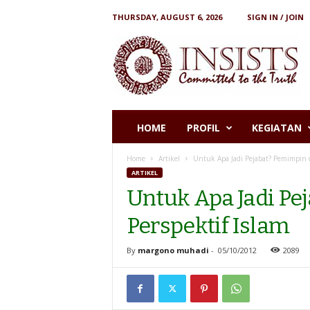
THURSDAY, AUGUST 6, 2026
SIGN IN / JOIN
I
N
S
I
S
T
S
HOME
PROFIL
KEGIATAN
Home
Artikel
Untuk Apa Jadi Pejabat? Pemimpin d
ARTIKEL
Untuk Apa Jadi P
Perspektif Islam
By
margono muhadi
-
05/10/2012
2089