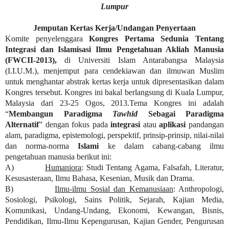
Lumpur
Jemputan Kertas Kerja/Undangan Penyertaan
Komite penyelenggara
Kongres Pertama Sedunia Tentang
Integrasi dan Islamisasi Ilmu Pengetahuan Akliah Manusia
(FWCII-2013),
di Universiti Islam Antarabangsa Malaysia
(I.I.U.M.), menjemput para cendekiawan dan ilmuwan Muslim
untuk menghantar abstrak kertas kerja untuk dipresentasikan dalam
Kongres tersebut. Kongres ini bakal berlangsung di Kuala Lumpur,
Malaysia dari 23-25 Ogos, 2013.Tema Kongres ini adalah
“
Membangun Paradigma
Tawhid
Sebagai Paradigma
Alternatif
” dengan fokus pada
integrasi
atau
aplikasi
pandangan
alam, paradigma, epistemologi, perspektif, prinsip-prinsip, nilai-nilai
dan norma-norma
Islami
ke dalam cabang-cabang ilmu
pengetahuan manusia berikut ini:
A)
Humaniora
: Studi Tentang Agama, Falsafah, Literatur,
Kesusasteraan, Ilmu Bahasa, Kesenian, Musik dan Drama.
B)
Ilmu-ilmu Sosial dan Kemanusiaan
: Anthropologi,
Sosiologi, Psikologi, Sains Politik, Sejarah, Kajian Media,
Komunikasi, Undang-Undang, Ekonomi, Kewangan, Bisnis,
Pendidikan, Ilmu-Ilmu Kepengurusan, Kajian Gender, Pengurusan