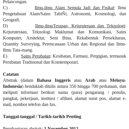
Pelancongan.
C)
Ilmu-ilmu Alam Semula Jadi dan Fisikal
: Ilmu
Pengetahuan Alam/Sains TabiÑi, Astronomi, Kosmologi, dan
Geografi.
D)
Ilmu-ilmuTerapan, Kejuruteraan dan Teknologi
:
Kejuruteraan, Teknologi Maklumat dan Komunikasi, Sains
Komputer, Arsitektur, Seni Bina, Rekabentuk Persekitaran,
Quantity Surveying, Perencanaan Urban dan Regional dan Ilmu-
Ilmu Tata-ruang.
E)
Sains Perubatan
: Kesihatan, Farmasi, Pergigian, termasuk
Perubatan Tradisional dan Komtemporari.
Catatan
Abstrak (dalam
Bahasa Inggeris
atau
Arab
atau
Melayu-
Indonesia
) hendaklah ditulis antara 350 hingga 700 perkataan, dan
meliputi informasi berikut: nama (para) pengarang / penulis,
pangkat, pekerjaan, institusi / afiliasi, alamat surat pos, alamat e-
mail, nombor telefon dan fax.
Tanggal-tanggal
/
Tarikh-tarikh Penting
Penghantaran abstrak:
1 November 2012