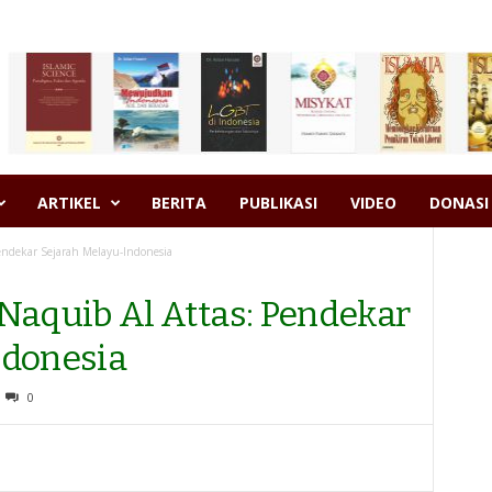
ARTIKEL
BERITA
PUBLIKASI
VIDEO
DONASI
ndekar Sejarah Melayu-Indonesia
quib Al Attas: Pendekar
ndonesia
0