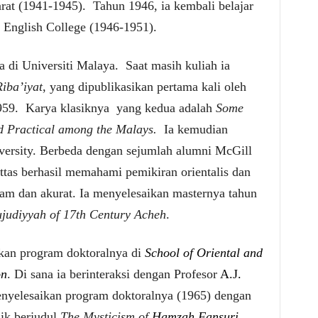
at (1941-1945). Tahun 1946, ia kembali belajar
n English College (1946-1951).
di Universiti Malaya. Saat masih kuliah ia
iba’iyat
, yang dipublikasikan pertama kali oleh
959. Karya klasiknya yang kedua adalah
Some
d Practical among the Malays.
Ia kemudian
versity. Berbeda dengan sejumlah alumni McGill
Attas berhasil memahami pemikiran orientalis dan
am dan akurat. Ia menyelesaikan masternya tahun
ujudiyyah of 17th Century Acheh
.
tkan program doktoralnya di
School of Oriental and
on
. Di sana ia berinteraksi dengan Profesor
A.J.
enyelesaikan program doktoralnya (1965) dengan
ik berjudul
The Mysticism of
Hamzah Fansuri
.