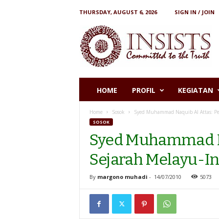
THURSDAY, AUGUST 6, 2026
SIGN IN / JOIN
I
N
S
I
S
T
S
HOME
PROFIL
KEGIATAN
Home
Sosok
Syed Muhammad Naquib Al Attas: Pe
SOSOK
Syed Muhammad Na
Sejarah Melayu-I
By
margono muhadi
-
14/07/2010
5073