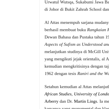
Urwatul Wutsqa, Sukabumi Jawa Bar
di Johor di Bukit Zahrah School da
Al Attas menempuh sarjana mudanya 
berhasil membuat buku
Rangkaian R
Dewan Bahasa dan Pustaka tahun 1
Aspects of Sufism as Understood an
melanjutkan studinya di McGill Uni
yang mengikuti jejak orientalis, al 
kemudian mengkritisinya dengan taj
1962 dengan tesis
Raniri and the W
Setahun kemudian al Attas melanju
African Studies
,
University of Lond
Arberry
dan Dr.
Martin Lings
. Ia m
karyanya yang monumental dan klas