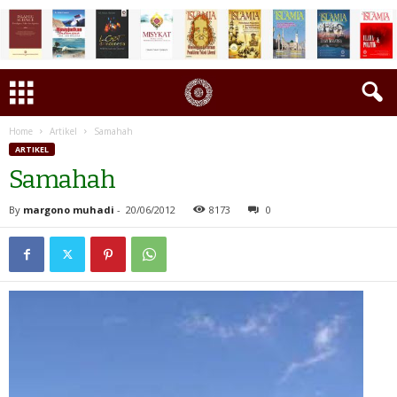
Home
Artikel
Samahah
ARTIKEL
Samahah
By
margono muhadi
-
20/06/2012
8173
0