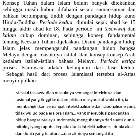
Konsep Tuhan dalam Islam belum banyak ditekankan
sehingga masih kabur, difahami secara samar-samar dan
bahkan bertumpang tindih dengan pandagan hidup kuno
Hindu-Buddha.
Periode kedua
, dimulai sejak abad ke 15
hingga akhir abad ke 18. Pada periode
ini
tasawwuf
dan
kalam
cukup dominan, sehingga konsep fundamental
tentang Keesaan Tuhan dijelaskan
. Disini pandangan hidup
Islam jelas mempengaruhi pandangan hidup bangsa
Melayu dengan masuknya istilah dan konsep-konsep Arab
kedalam istilah-istilah bahasa Melayu.
Periode ketiga
proses Islamisasi adalah kelanjutan dari fase kedua.
Sebagai hasil dari proses Islamisasi tersebut al-Attas
menyimpulkan:
Melalui tasawwuflah masuknya semangat intelektual dan
rasional yang tinggi ke dalam pikiran masyarakat waktu itu, ia
membangkitkan semangat intelektualisme dan rasionalisme yang
tidak wujud pada era pra-Islam… yang merevolusi pandangan
hidup bangsa Melayu-Indonesia, mengubahnya dari suatu dunia
mitologi yang rapuh.. kepada dunia intelektualisme,
dunia akal
dan dunia yang teratur; ….dan akhirnya semangat itu