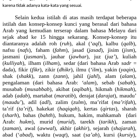
karena tidak adanya kata-kata yang sesuai.
Selain kedua istilah di atas masih terdapat beberapa
istilah dan konsep-konsep kunci yang berasal dari bahasa
Arab yang kemudian terserap dalam bahasa Melayu dari
sejak abad ke 15 hingga sekarang. Konsep-konsep itu
diantaranya adalah roh (
ruh
), akal (
‘aql
), kalbu (
qalb
),
nafsu (
nafs
), faham (
fahm
), jasad (
jasad
), jisim (
jism
),
jasmani (
jusmani
), jauhar (
jawhar
), juz (
juz’
), kuliah
(
kulliyah
), ilham (
ilham
), sedar (dari bahasa Arab
sadr
=
dada), fikir (
fikr
), zikir (
dhikr
), ilmu (
‘ilm
), yakin (
yaqin
),
shak (
shakk
), zann (
zann
), jahil (
jahl
), alam (
alam
),
pengalaman (dari bahasa Arab:
‘alam
), sebab (
sabab
),
musabab (
musabbab
), akibat (
aqibah
), hikmah (
hikmah
),
adab (
adab
), martabat (
maratib
), derajat (
darajat
), maudu’
(
maudu’
), adil (
adl
), zalim (
zulm
), ma’rifat (
ma’rifah
),
ta’rif (
ta’rif
), hakekat (
haqiqah
), kertas (
qirtas
), sharah
(
sharh
), bahas (
bahth
), hukum, hakim, mahkamah
(dari
Arab:
hukm
), murid (
murid
), tarekh (
tarikh
), zaman
(
zaman
), awal (
awwal
), akhir (
akhir
), sejarah (
shajarah
),
abad (‘
abad
), waktu (
waqt
), saat (
sa’ah
), kursi (
kursiy
),