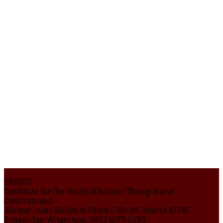
INSISTS
(Institute for the Study of Islamic Thought and
Civilizations)
Alamat: Jalan Kalibata Utara II No. 84 Jakarta 12740
Ponsel dan WhatsApp: 0852 1079 0293