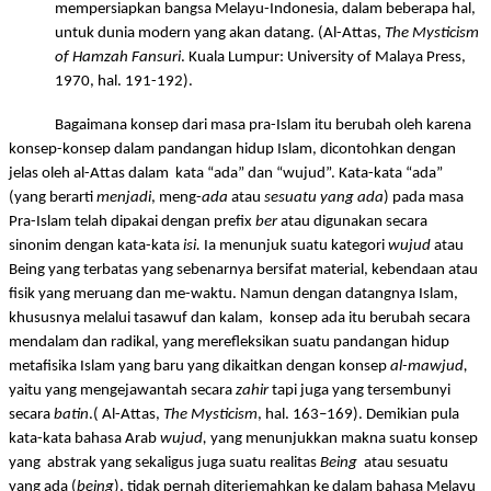
mempersiapkan bangsa Melayu-Indonesia, dalam beberapa hal,
untuk dunia modern yang akan datang. (Al-Attas,
The Mysticism
of Hamzah Fansuri
. Kuala Lumpur: University of Malaya Press,
1970, hal. 191-192).
Bagaimana konsep dari masa pra-Islam itu berubah oleh karena
konsep-konsep dalam pandangan hidup Islam, dicontohkan dengan
jelas oleh al-Attas dalam
kata “ada” dan “wujud”. Kata-kata “ada”
(yang berarti
menjadi
, meng-
ada
atau
sesuatu yang ada
) pada masa
Pra-Islam telah dipakai dengan prefix
ber
atau digunakan secara
sinonim dengan kata-kata
isi.
Ia menunjuk suatu kategori
wujud
atau
Being yang terbatas yang sebenarnya bersifat material, kebendaan atau
fisik yang meruang dan me-waktu. Namun dengan datangnya Islam,
khususnya melalui tasawuf dan kalam,
konsep ada itu berubah secara
mendalam dan radikal, yang merefleksikan suatu pandangan hidup
metafisika Islam yang baru yang dikaitkan dengan konsep
al-mawjud,
yaitu yang mengejawantah secara
zahir
tapi juga yang tersembunyi
secara
batin
.( Al-Attas,
The Mysticism
, hal. 163–169). Demikian pula
kata-kata bahasa Arab
wujud,
yang menunjukkan makna suatu konsep
yang
abstrak yang sekaligus juga suatu realitas
Being
atau sesuatu
yang ada (
being
), tidak pernah diterjemahkan ke dalam bahasa Melayu