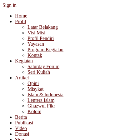
Sign in
Home
Profil
Latar Belakang
Visi Misi
Profil Pendiri
Yayasan
Program Kegiatan
Kontak
Kegiatan
Saturday Forum
Seri Kuliah
Artikel
Opini
Misykat
Islam & Indonesia
Lentera Islam
Ghazwul Fikr
Kolom
Berita
Publikasi
Video
Donasi
Store