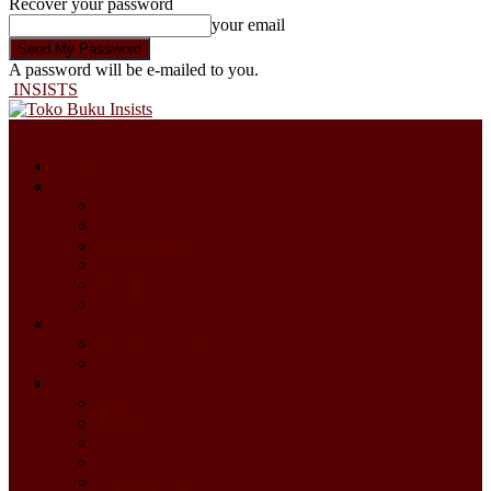
Recover your password
your email
A password will be e-mailed to you.
INSISTS
Home
Profil
Latar Belakang
Visi Misi
Profil Pendiri
Yayasan
Program Kegiatan
Kontak
Kegiatan
Saturday Forum
Seri Kuliah
Artikel
Opini
Misykat
Islam & Indonesia
Lentera Islam
Ghazwul Fikr