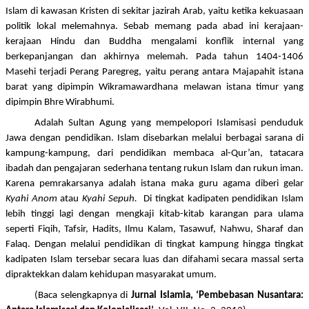
Islam di kawasan Kristen di sekitar jazirah Arab, yaitu ketika kekuasaan
politik lokal melemahnya. Sebab memang pada abad ini
kerajaan-
kerajaan Hindu dan Buddha mengalami konflik internal yang
berkepanjangan
dan akhirnya
melemah.
Pada
tahun 1404-1406
Masehi terjadi
Perang Paregreg, yaitu
perang antara
Majapahit
istana
barat yang dipimpin
Wikramawardhana
melawan istana timur yang
dipimpin
Bhre Wirabhumi.
Adalah Sultan Agung yang mempelopori Islamisasi penduduk
Jawa dengan pendidikan. Islam disebarkan melalui berbagai sarana di
kampung-kampung, dari pendidikan membaca al-Qur’an, tatacara
ibadah dan pengajaran sederhana tentang rukun Islam dan rukun iman.
Karena pemrakarsanya adalah istana maka guru agama diberi gelar
Kyahi Anom
atau
Kyahi Sepuh.
Di tingkat kadipaten pendidikan Islam
lebih tinggi lagi dengan mengkaji kitab-kitab karangan para ulama
seperti
Fiqih, Tafsir, Hadits, Ilmu Kalam, Tasawuf, Nahwu, Sharaf dan
Falaq. Dengan melalui pendidikan di tingkat kampung hingga tingkat
kadipaten Islam tersebar secara luas dan difahami secara massal serta
dipraktekkan dalam kehidupan masyarakat umum.
(Baca selengkapnya di
Jurnal Islamia, ‘Pembebasan Nusantara: