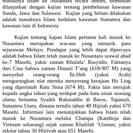
masuknya Islam ke Nusantara secara umum, kemudian
dilanjutkan dengan kajian tentang pembebasan kawasan
Sunda, Jawa dan Sulawesi.
Kajian yang belum dilakukan
adalah masuknya Islam kedalam kawasan Sumatera dan
kawasan lain di Indonesia.
Kajian tentang kapan Islam pertama kali masuk ke
Nusantara merupakan wacana yang menarik para
sejarawan Melayu. Pendapat yang lebih dapat dipercaya
adalah bahwa Islam telah masuk ke Nusantara seawal abad
ke-7 Masehi, yakni zaman Khulafa’ Rasyidin. Faktanya
dari Cina bahwa zaman Dinasti T’ang (618-907 M) yang
menyebut orang-orang
Ta-Shih
(yakni Arab)
mengurungkan niat mereka menyerang kerajaan Ho Ling
yang diperintah Ratu Sima (674 M). Fakta lain merujuk
kepada angka tahun yang terdapat pada batu nisan seorang
ulama bernama Syaikh Ruknuddin di Baros, Tapanuli,
Sumatera Utara, dimana tertulis tahun 48 Hijriah yakni 670
Masehi. Informasi lain menunjukkan bahwa Islam telah
masuk ke Nusantara melalui Champa (Kamboja dan
Vietnam sekarang) sejak zaman Khalifah ‘Utsman, yakni
sekitar tahun 30 Hijriyah atau 651 Masehi.