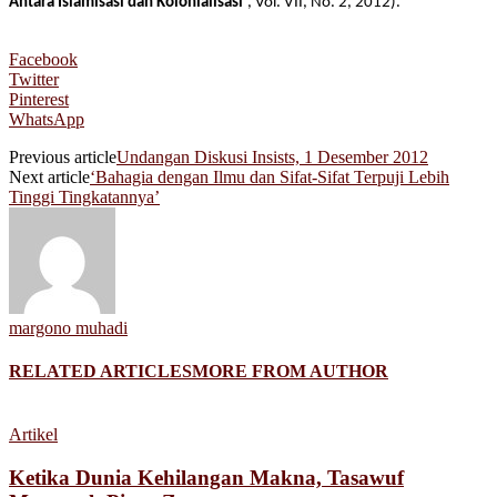
Antara Islamisasi dan Kolonialisasi’
, Vol. VII, No. 2, 2012).
Facebook
Twitter
Pinterest
WhatsApp
Previous article
Undangan Diskusi Insists, 1 Desember 2012
Next article
‘Bahagia dengan Ilmu dan Sifat-Sifat Terpuji Lebih
Tinggi Tingkatannya’
margono muhadi
RELATED ARTICLES
MORE FROM AUTHOR
Artikel
Ketika Dunia Kehilangan Makna, Tasawuf