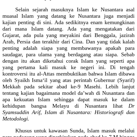
Selain sejarah masuknya Islam ke Nusantara asal
muasal Islam yang datang ke Nusantara juga menjadi
kajian penting di sini. Ada sedikitnya enam kemungkinan
dari mana Islam datang. Ada yang mengatakan dari
Gujarat, ada pula yang meyakini dari Benggala, jazirah
Arab, Persia dan terakhir dari Cina. Dan yang tidak kalah
penting adalah siapa yang membawanya apakah para
saudagar, para ulama yang berdagang atau siapa. Sebab
dengan itu akan diketahui corak Islam yang seperti apa
yang pertama kali masuk ke negeri ini. Di tengah
kontroversi itu al-Attas membuktikan bahwa Islam dibawa
oleh Syaikh Isma‘il yang atas perintah Gubernur (Syarif)
Mekkah pada sekitar abad ke-9 Masehi. Lebih lanjut
tentang kajian bagaimana model da’wah di Nusantara dan
apa kekuatan Islam sehingga dapat masuk ke dalam
kehidupan bangsa Melayu di Nusantara lihat
Dr
Syamsuddin Arif, Islam di Nusantara: Historiografi dan
Metodologi.
Khusus untuk kawasan Sunda, Islam masuk melalui
para pedagang yang diperkirakan pada abad ke-7 M hingga