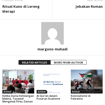
Previous article
Next article
Ritual Kuno di Lereng
Jebakan Roman
Merapi
margono muhadi
RELATED ARTICLES
MORE FROM AUTHOR
Artikel
Artikel
Artikel
Ketika Dunia Kehilangan
Al-Qur’an dalam
Kolonialisme di
Makna, Tasawuf
Pusaran Dualisme
Palestina
Mengetuk Pintu Zaman