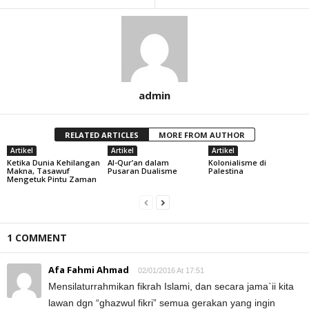
admin
RELATED ARTICLES
MORE FROM AUTHOR
Artikel
Artikel
Artikel
Ketika Dunia Kehilangan
Al-Qur’an dalam
Kolonialisme di
Makna, Tasawuf
Pusaran Dualisme
Palestina
Mengetuk Pintu Zaman
1 COMMENT
Afa Fahmi Ahmad
02/01/2016 At 17:51
Mensilaturrahmikan fikrah Islami, dan secara jama`ii kita
lawan dgn “ghazwul fikri” semua gerakan yang ingin