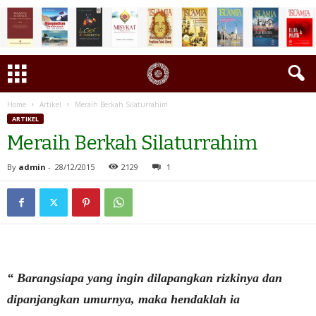
Home
Artikel
Meraih Berkah Silaturrahim
ARTIKEL
Meraih Berkah Silaturrahim
By
admin
-
28/12/2015
2129
1
“ Barangsiapa yang ingin dilapangkan rizkinya dan
dipanjangkan umurnya, maka hendaklah ia