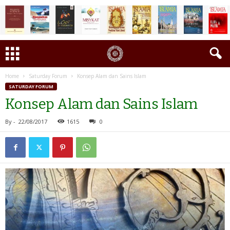
Home
Saturday Forum
Konsep Alam dan Sains Islam
SATURDAY FORUM
Konsep Alam dan Sains Islam
By
-
22/08/2017
1615
0