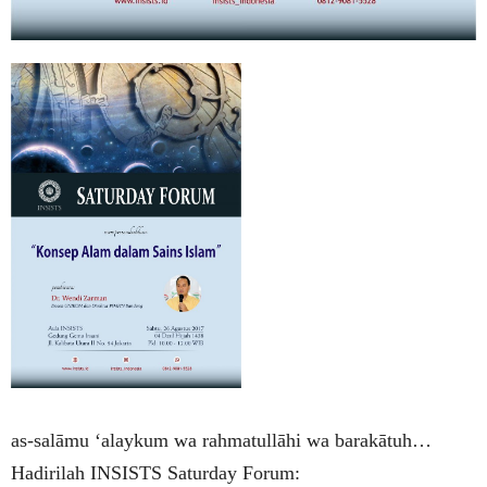
as-salāmu ‘alaykum wa rahmatullāhi wa barakātuh…
Hadirilah INSISTS Saturday Forum: