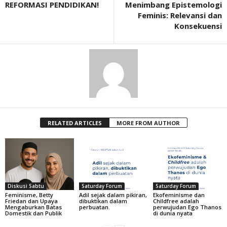
REFORMASI PENDIDIKAN!
Menimbang Epistemologi
Feminis: Relevansi dan
Konsekuensi
RELATED ARTICLES
MORE FROM AUTHOR
Diskusi Sabtu
Saturday Forum
Saturday Forum
Feminisme, Betty
Adil sejak dalam pikiran,
Ekofeminisme dan
Friedan dan Upaya
dibuktikan dalam
Childfree adalah
Mengaburkan Batas
perbuatan.
perwujudan Ego Thanos
Domestik dan Publik
di dunia nyata