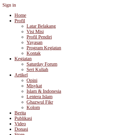
Sign in
Home
Profil
Latar Belakang
Visi Misi
Profil Pendiri
Yayasan
Program Kegiatan
Kontak
Kegiatan
Saturday Forum
Seri Kuliah
Artikel
Opini
Misykat
Islam & Indonesia
Lentera Islam
Ghazwul Fikr
Kolom
Berita
Publikasi
Video
Donasi
Store