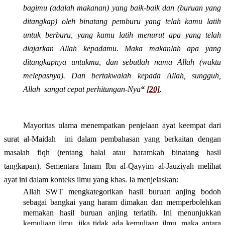
bagimu (adalah makanan) yang baik-baik dan (buruan yang
ditangkap) oleh binatang pemburu yang telah kamu latih
untuk berburu, yang kamu latih menurut apa yang telah
diajarkan Allah kepadamu. Maka makanlah apa yang
ditangkapnya untukmu, dan sebutlah nama Allah (waktu
melepasnya). Dan bertakwalah kepada Allah, sungguh,
Allah
sangat cepat perhitungan-Nya
“
[20]
.
Mayoritas
ulama menempatkan
penjelaan
ayat
keempat dari
surat al-Maidah
ini
dalam pembahasan yang berkaitan dengan
masalah fiqh
(tentang halal atau haramkah binatang hasil
tangkapan).
Sementara Imam Ibn
al-
Qayyim al-Jauziyah melihat
ayat ini dalam konteks ilmu yang khas. Ia
menjelaskan
:
Allah SWT mengkategorikan hasil buruan anjing bodoh
sebagai bangkai yang haram dimakan dan memperbolehkan
memakan hasil buruan anjing terlatih. Ini menunjukkan
kemuliaan ilmu, jika tidak ada kemuliaan ilmu, maka antara