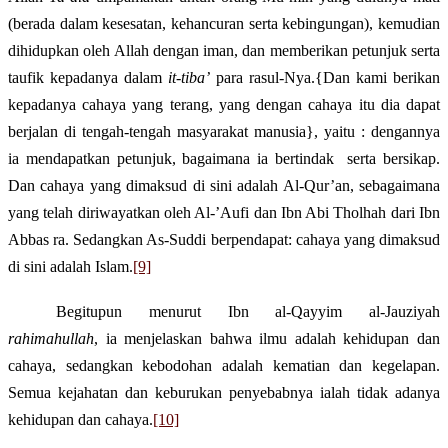
(berada dalam kesesatan, kehancuran serta kebingungan), kemudian
dihidupkan oleh Allah dengan iman, dan memberikan petunjuk serta
taufik kepada
n
ya dalam
it-tiba’
para rasul-Nya.
{Dan kami berikan
kepadanya cahaya yang terang, yang dengan cahaya itu dia dapat
berjalan di tengah-tengah masyarakat manusia}, yaitu : dengannya
ia mendapatkan petunjuk, bagaimana ia bertindak
serta bersikap.
Dan cahaya yang dimaksud di sini adalah
Al-Qur’an
, sebagaimana
yang telah diriwayatkan oleh Al-’Aufi dan Ibn Abi Tholhah dari Ibn
Abbas
ra
. Sedangkan As-Sudd
i
berpendapat: cahaya yang dimaksud
di sini adalah Islam.
[9]
Begitupun menurut
Ibn
al-
Q
a
yyim al-Jauziyah
rahimahullah
, ia menjelaskan
bahwa
ilmu adalah kehidupan dan
cahaya, sedangkan kebodohan adalah kematian dan kegelapan.
Semua kejahatan dan keburukan penyebabnya ialah tidak adanya
kehidupan dan cahaya.
[10]