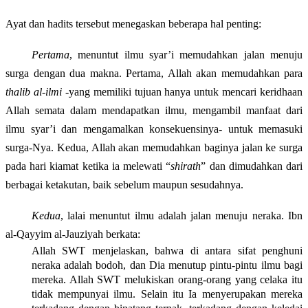
Ayat dan hadits tersebut menegaskan beberapa hal pent
i
ng:
Pertama
, menuntut ilmu syar’i memudahkan jalan menuju
surga
dengan dua makna.
Pertama, Allah akan memudahkan para
thalib al-ilmi
-yang memiliki tujuan hanya untuk mencari keridhaan
Allah semata dalam mendapatkan ilmu, mengambil manfaat dari
ilmu syar’i dan mengamalkan konsekuensinya- untuk memasuki
surga-Nya. Kedua, Allah akan memudahkan baginya jalan ke surga
pada hari kiamat ketika ia melewati “
shirath
” dan dimudahkan dari
berbagai ketakutan, baik sebelum maupun sesudahnya.
Kedua
,
lalai menuntut ilmu adalah jalan menuju neraka. Ibn
al-
Q
a
yyim al-Jauziyah berkata:
Allah SWT menjelaskan, bahwa di
antara sifat penghuni
neraka adalah bodoh, dan Dia menutup pintu-pintu ilmu bagi
mereka.
Allah SWT melukiskan orang-orang yang celaka itu
tidak mempunyai ilmu. Selain itu Ia menyerupakan mereka