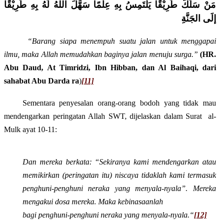
مَنْ سَلَكَ طَرِيْقًا يَلْتَمِسُ بِهِ عِلْمًا سَهَّلَ اللهُ لَهُ بِهِ طَرِيْقًا
إلَى الجَنَّةِ
“Barang siapa menempuh suatu jalan untuk menggapai
ilmu, maka Allah memudahkan baginya jalan menuju surga.”
(HR.
Abu Daud, At Timridzi, Ibn Hibban, dan Al Baihaqi, dari
sahabat Abu Darda ra
)
[11]
Sementara penyesalan orang-orang bodoh yang tidak mau
mendengarkan peringatan Allah SWT, dijelaskan dalam Surat
a
l-
M
ulk
ayat
10-11
:
Dan mereka berkata: “Sekiranya kami mendengarkan atau
memikirkan (peringatan itu) niscaya tidaklah kami termasuk
penghuni-penghuni neraka yang menyala-nyala”.
Mereka
mengakui dosa mereka. Maka kebinasaanlah
bagi penghuni-penghuni neraka yang menyala-nyala.
“
[12]