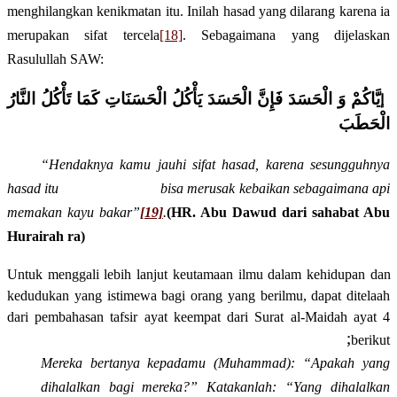
menghilangkan kenikmatan itu. Inilah hasad yang dilarang karena ia
merupakan sifat tercela
[18]
. Sebagaimana yang dijelaskan
Rasulullah
SAW
:
يَّاكُمْ وَ الْحَسَدَ فَإِنَّ الْحَسَدَ يَأْكُلُ الْحَسَنَاتِ كَمَا تَأْكُلُ النَّارُ
إ
الْحَطَبَ
“Hendaknya kamu jauhi sifat hasad, karena sesungguhnya
hasad itu
bisa merusak kebaikan sebagaimana api
memakan kayu bakar”
[19]
.
(HR. Abu Dawud dari sahabat Abu
Hurairah ra)
Untuk menggali lebih lanjut keutamaan ilmu dalam kehidupan dan
kedudukan yang istimewa bagi orang yang berilmu, dapat ditelaah
dari pembahasan tafsir ayat keempat dari
S
urat
a
l-Maidah
ayat 4
;
berikut
Mereka bertanya kepadamu (Muhammad): “Apakah yang
dihalalkan bagi mereka?” Katakanlah: “Yang dihalalkan