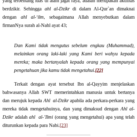
yang terbentang luas di alam jagat raya, adalah merupakan aktifitas
berdzikir. Sehingga
ahl
a
l-
Dzikr
di dalam Al-Qur`an dimaknai
dengan
ahl al-
‘
ilm
, sebagaimana
Allah menyebutkan dalam
firmanNya surah al-Nahl ayat 43
;
Dan Kami tidak mengutus sebelum engkau (Muhammad),
melainkan orang laki-laki yang Kami beri wahyu kepada
mereka; maka bertanyalah kepada orang yang mempunyai
pengetahuan jika kamu tidak mengetahui.
[22]
Terkait dengan ayat tersebut Ibn al-Qayyim menjelaskan
bahwasanya Allah SWT memerintahkan manusia untuk bertanya
dan merujuk kepada
Ahl
al-Dzikr
apabila ada perkara-perkara yang
mereka tidak mengetahuinya, dan yang dimaksud dengan
Ahl al-
Dzikr
adalah
ahl
al-’Ilmi
(orang yang mengetahui) apa yang telah
diturunkan kepada para Nabi.
[23]