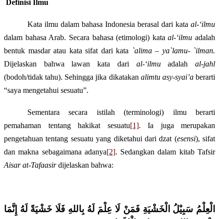
Definisi
I
lmu
Kata ilmu dalam bahasa Indonesia berasal dari kata
al-‘ilmu
dalam bahasa Arab. Secara bahasa (etimologi) kata
al-‘ilmu
adalah
bentuk masdar atau kata sifat dari kata
`alima – ya`lamu- `ilman.
Dijelaskan bahwa lawan kata dari
al-‘ilmu
adalah
al-jahl
(bodoh/tidak tahu). Sehingga jika dikatakan
alimtu asy-syai’a
berarti
“saya mengetahui sesuatu”.
Sementara secara istilah (terminologi) ilmu berarti
pemahaman tentang hakikat sesuatu
[1]
. Ia juga merupakan
pengetahuan tentang sesuatu yang diketahui dari dzat (
esensi
), sifat
dan makna sebagaimana adanya
[2]
.
Sedangkan dalam kitab Tafsir
Aisar at-Tafaasir
dijelaskan bahwa:
الْعِلْمُ سَبِيْلُ الْخَشْيَةِ فَمَنْ لَا عِلْمَ لَهُ بِاللهِ فَلَا خَشْيَةً لَهُ إِنَّمَا