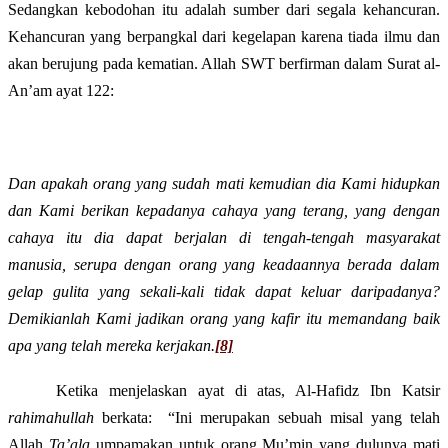
Sedangkan kebodohan itu adalah sumber dari segala kehancuran.
Kehancuran yang berpangkal dari kegelapan karena tiada ilmu dan
akan berujung pada kematian. Allah SWT berfirman
dalam Surat
a
l-
An’am
ayat
122:
Dan apakah orang yang sudah mati kemudian dia Kami hidupkan
dan Kami berikan kepadanya cahaya yang terang, yang dengan
cahaya itu dia dapat berjalan di tengah-tengah masyarakat
manusia, serupa dengan orang yang keadaannya berada dalam
gelap gulita yang sekali-kali tidak dapat keluar daripadanya?
Demikianlah Kami jadikan orang yang kafir itu memandang baik
apa yang telah mereka kerjakan.
[8]
Ketika menjelaskan ayat di atas, A
l-
H
afidz Ibn Katsir
rahimahullah
berkata
:
“Ini merupakan sebuah misal yang telah
Allah
Ta’ala
umpamakan untuk orang Mu’min yang dulunya mati