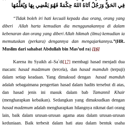
فِي الحَقِّ وَرَجُلٌ اَتَاهُ اللهُ حِكْمَةً فَهُوَ يَقْضِي بِهَا وَيُعَلِّمُهَا
“Tidak boleh iri hati kecuali kepada dua orang, orang yang
diberi
Allah harta kemudian dia menggunakannya di dalam
kebenaran dan orang yang diberi Allah hikmah (ilmu) kemudian ia
memutuskan (perkara) dengannya dan mengajarkannya
.”
(HR.
Muslim dari sahabat Abdullah bin Mas’ud ra
)
[16]
Karena itu Syaikh
al
–
S
a`di
[17]
membagi hasad menjadi dua
macam:
hasad
madzmum
(tercela), dan
hasad
mamduh
(terpuji)
dalam setiap keadaan. Yang dimaksud dengan
hasad
mamduh
adalah sebagaimana pengertian hasad dalam hadits tersebut di atas,
dan hasad jenis ini masuk dalam bab
Tamannil Khair
(mengharapkan kebaikan). Sedangkan yang dimaksudkan dengan
hasad madzmum
adalah mengharapkan hilangnya nikmat dari orang
lain, baik dalam urusan-urusan agama atau dalam urusan-urusan
keduniaan. Baik terbesit dalam hati atau dalam bentuk usaha