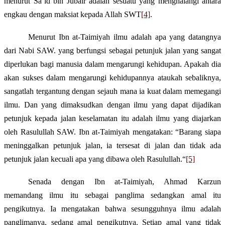
menurut Sa`id bin Jubair adalah sesuatu yang menghalangi antara
engkau dengan maksiat kepada Allah SWT
[4]
.
Menurut Ibn at-Taimiyah ilmu adalah apa yang datangnya
dari Nabi SAW. yang berfungsi sebagai petunjuk jalan yang sangat
diperlukan bagi manusia dalam mengarungi kehidupan. Apakah dia
akan sukses dalam mengarungi kehidupannya ataukah sebaliknya,
sangatlah tergantung dengan sejauh mana ia kuat dalam memegangi
ilmu. Dan yang dimaksudkan dengan ilmu yang dapat dijadikan
petunjuk kepada jalan keselamatan itu adalah ilmu yang diajarkan
oleh Rasulullah SAW. Ibn at-Taimiyah mengatakan:
“Barang siapa
meninggalkan petunjuk jalan, ia tersesat di jalan dan tidak ada
petunjuk jalan kecuali apa yang dibawa oleh Rasulullah.“
[5]
Senada dengan Ibn
at-
Taimiyah, Ahmad Karzun
memandang ilmu itu sebagai panglima sedangkan amal itu
pengikutnya. Ia mengatakan bahwa s
esungguhnya ilmu adalah
panglimanya, sedang amal pengikutnya. Setiap amal yang tidak