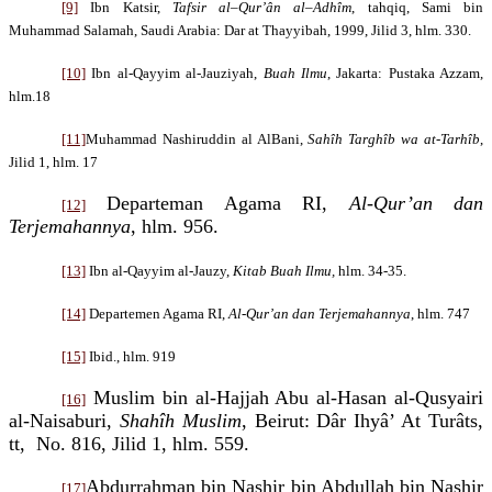
[9]
Ibn Katsir,
Tafsir
a
l
–
Qur’
â
n
a
l
–
Adh
î
m
,
tahqiq, Sami bin
Muhammad Salamah, Saudi Arabia
:
Dar at Thayyibah
,
1999,
Jilid
3
, hlm.
330
.
[10]
Ibn
al-
Q
a
yyim al-Jauziyah
,
Buah Ilmu
, Jakarta:
Pu
s
taka Azzam
,
hl
m
.18
[11]
Muhammad Nashiruddin al AlBani,
Sahîh Targhîb wa at-Tarhîb
,
Jilid 1, hlm. 17
Departeman Agama RI,
Al-Qur’an dan
[12]
Terjemahannya
, hlm. 956.
[13]
Ibn
al-
Q
a
yyim al-Jauzy,
Kitab Buah Ilmu,
hlm. 34-35.
[14]
Departemen Agama RI,
Al-Qur’an dan Terjemahannya
, hlm. 747
[15]
Ibid., hlm. 919
Muslim
bin al-Hajjah Abu al-Hasan al-Qusyairi
[16]
al-Naisaburi,
Shahîh Muslim
, Beirut: Dâr Ihyâ’ At Turâts,
tt,
No. 816, Jilid 1, hlm. 559.
Abdurrahman bin Nashir bin Abdullah bin Nashir
[17]