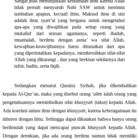
Sangat jelas menunjukkan keutamaan ilmu karena Allah
tidak pernah menyuruh Nabi SAW untuk meminta
tambahan apapun, kecuali ilmu. Maksud ilmu di sini
adalah ilmu syari’at yang berguna untuk mengetahui
apa-apa yang diwajibkan pada setiap orang yang
mukallaf dari urusan agamanya, seperti ibadah,
muamalah, berilmu dengan asma’ wa sifat Allah,
kewajiban-keawijibannya harus ditunaikan dari apa
yang diperintahkan kepadanya, membersihkan sifat-sifat
Allah yang dikurangi , dan yang berkisar sekitarnya dari
tafsir, hadits, serta fiqih.
Sedangkan menurut Quraisy Syihab, jika dikembalikan
kepada Al-Qur’an, maka yang disebut orang
‘alim
ialah orang yang
pengetahuannya menimbulkan sifat
khasyyah
(takut)
kepada Allah.
Ada korelasi antara ilmu dengan
khasyyah
, karena keberagamaan itu
inheren dengan ilmu. Sehingga dapat dikatakan bahwa hanya orang
berilmulah yang dapat mencapai puncak
khasyyah
kepada Allah.
Dengan demikian, jika ada orang berilmu namun tidak memiliki