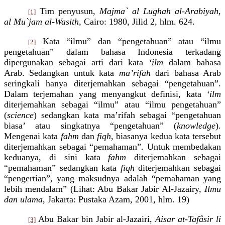
Tim penyusun,
Majma` al
L
ughah al-
A
rabiyah,
[1]
al
M
u`jam al
-W
asith
, Cairo: 1980, Jilid
2
, hlm. 624
.
Kata “ilmu” dan “pengetahuan” atau “ilmu
[2]
pengetahuan” dalam bahasa Indonesia terkadang
dipergunakan sebagai arti dari kata
‘ilm
dalam bahasa
Arab. Sedangkan untuk kata
ma’rifah
dari bahasa Arab
seringkali hanya diterjemahkan sebagai “pengetahuan”.
Dalam terjemahan yang menyangkut definisi, kata
‘ilm
diterjemahkan sebagai “ilmu” atau “ilmu pengetahuan”
(
science
) sedangkan kata ma’rifah sebagai “pengetahuan
biasa’ atau singkatnya “pengetahuan” (
knowledge
).
Mengenai kata
fahm
dan
fiqh
, biasanya kedua kata tersebut
diterjemahkan sebagai “pemahaman”. Untuk membedakan
keduanya, di sini kata
fahm
diterjemahkan sebagai
“pemahaman” sedangkan kata
fiqh
diterjemahkan sebagai
“pengertian”, yang maksudnya adalah “pemahaman yang
lebih mendalam” (Lihat: Abu Bakar Jabir Al-Jazairy,
Ilmu
dan ulama
, Jakarta: Pustaka Azam, 2001, hlm. 19)
Abu Bakar bin Jabir al-Jazairi,
Aisar at-Taf
â
sir li
[3]