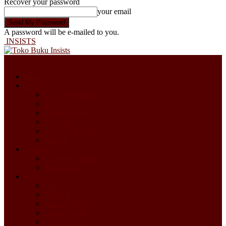
Recover your password
your email
A password will be e-mailed to you.
INSISTS
Home
Profil
Latar Belakang
Visi Misi
Profil Pendiri
Yayasan
Program Kegiatan
Kontak
Kegiatan
Saturday Forum
Seri Kuliah
Artikel
Opini
Misykat
Islam & Indonesia
Lentera Islam
Ghazwul Fikr