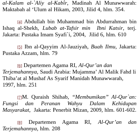
al-
K
alam al-`Aliy al-Kab
î
r
,
Madinah Al Munawwarah:
Maktabah al ‘Ulum al Hikam, 2003, Jilid 4, hlm. 354.
Abdullah bin Muhammad bin Abdurrahman bin
[4]
Ishaq al-Shekh,
Lubab at-Tafsir min
Ibni Katsir
, terj.
Jakarta: Pustaka Imam Syafi`i, 2004,
Jilid 6, hlm. 610
Ibn al-Qayyim Al-Jauziyah,
Buah Ilmu
, Jakarta:
[5]
Pustaka Azzam, hlm. 79
Departemen Agama RI,
Al-Qur’an dan
[6]
Terjemaha
n
nya
, Saudi Arabia: Mujamma’ Al Malik Fahd li
Thiba’at al Mushaf As Syarif Manidah Munawwarah,
1997, hlm. 251
M. Quraish Shihab,
“Membumikan” Al-Qur`an:
[7]
Fungsi dan Peranan Wahyu Dalam Kehidupan
Masyarakat,
Jakarta: P
enerbit
Mizan, 2009, hlm. 601-602
.
Departemen Agama RI,
Al-Qur’an dan
[8]
Terjemahannya
, hlm. 208