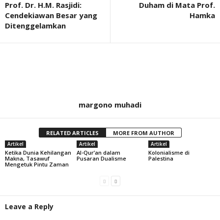
Prof. Dr. H.M. Rasjidi:
Duham di Mata Prof.
Cendekiawan Besar yang
Hamka
Ditenggelamkan
margono muhadi
RELATED ARTICLES
MORE FROM AUTHOR
Artikel
Artikel
Artikel
Ketika Dunia Kehilangan
Al-Qur’an dalam
Kolonialisme di
Makna, Tasawuf
Pusaran Dualisme
Palestina
Mengetuk Pintu Zaman
Leave a Reply