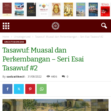
Home
Uncategorized
Tasawuf: Muasal dan Perkembangan – Seri Esai Tasawuf #2
UNCATEGORIZED
Tasawuf: Muasal dan
Perkembangan – Seri Esai
Tasawuf #2
By
sadzalikecil
-
31/08/2022
4406
0