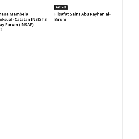
Artikel
mana Membela
Filsafat Sains Abu Rayhan al-
ksual–Catatan INSISTS
Biruni
ay Forum (INSAF)
2