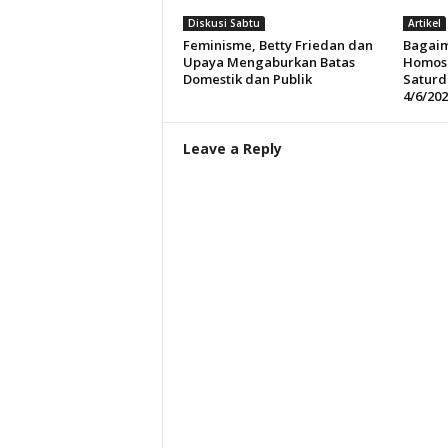
Diskusi Sabtu
Artikel
Feminisme, Betty Friedan dan
Bagai
Upaya Mengaburkan Batas
Homose
Domestik dan Publik
Saturd
4/6/202
Leave a Reply