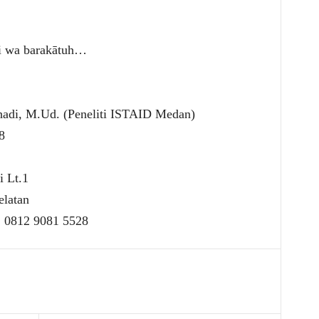
hi wa barakātuh…
:
adi, M.Ud. (Peneliti ISTAID Medan)
8
 Lt.1
elatan
: 0812 9081 5528