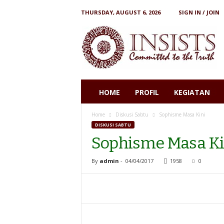
THURSDAY, AUGUST 6, 2026
SIGN IN / JOIN
I
N
S
I
S
T
S
HOME
PROFIL
KEGIATAN
Home
Diskusi Sabtu
Sophisme Masa Kini
DISKUSI SABTU
Sophisme Masa Ki
By
admin
-
04/04/2017
1958
0