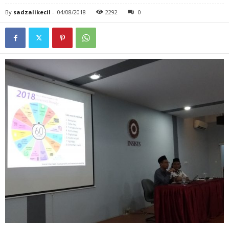
By
sadzalikecil
-
04/08/2018
2292
0