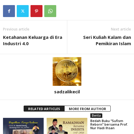
Previous article
Next article
Ketahanan Keluarga di Era
Seri Kuliah Kalam dan
Industri 4.0
Pemikiran Islam
sadzalikecil
RELATED ARTICLES
MORE FROM AUTHOR
Berita
Bedah Buku “Sufism
Reborn” bersama Prof.
Nur Hadi Ihsan