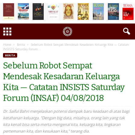
Home
Berita
Sebelum Robot Sempat Mendesak Kesadaran Keluarga Kita — Catatan
INSISTS Saturday Forum...
BERITA
Sebelum Robot Sempat
Mendesak Kesadaran Keluarga
Kita — Catatan INSISTS Saturday
Forum (INSAF) 04/08/2018
Dr. Saiful Bahri menjelaskan potensi dampak baru keadaan di atas bagi
ketahanan keluarga. "Dengan big data, misalnya, orang lain yang tak
kita kenali bisa serta-merta mengenal kita, keluarga kita, lingkaran
pertemanan kita, dan kesukaan kita," terang dia.