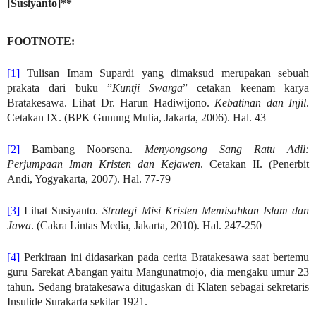
[Susiyanto]**
FOOTNOTE:
[1]
Tulisan Imam Supardi yang dimaksud merupakan sebuah
prakata dari buku ”
Kuntji Swarga
” cetakan keenam karya
Bratakesawa. Lihat Dr. Harun Hadiwijono.
Kebatinan dan Injil
.
Cetakan IX. (BPK Gunung Mulia, Jakarta, 2006). Hal. 43
[2]
Bambang Noorsena.
Menyongsong Sang Ratu Adil:
Perjumpaan Iman Kristen dan Kejawen
. Cetakan II. (Penerbit
Andi, Yogyakarta, 2007). Hal. 77-79
[3]
Lihat Susiyanto.
Strategi Misi Kristen Memisahkan Islam dan
Jawa
. (Cakra Lintas Media, Jakarta, 2010). Hal. 247-250
[4]
Perkiraan ini didasarkan pada cerita Bratakesawa saat bertemu
guru Sarekat Abangan yaitu Mangunatmojo, dia mengaku umur 23
tahun. Sedang bratakesawa ditugaskan di Klaten sebagai sekretaris
Insulide Surakarta sekitar 1921.