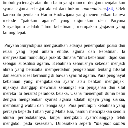
timbulnya tenaga atau ilmu batin yang muncul dengan menjalankan
syariat agama sebagai akibat dari hukum
automatisme
.
[34]
Oleh
karena itu penilaian Harun Hadiwijana yang menempatkan bahwa
metode “patokan agama” yang digunakan oleh Paryana
Suryadipura adalah “ilmu kebatinan”, merupakan gagasan yang
kurang tepat.
Paryana Suryadipura mengusulkan adanya penempatan posisi dan
relasi yang tepat antara entitas agama dan kebatinan. Ia
menyesalkan munculnya praktik dimana “ilmu kebatinan” dijadikan
sebagai substitusi agama. Kebatinan seharusnya sekedar menjadi
aliran yang berusaha memperdalam pengetahuan tentang filsafat
dan secara ideal bernaung di bawah syari’at agama. Para penghayat
kebatinan yang mengabaikan syara’ atau bahkan menginjak-
injaknya dianggap mewarisi semangat era penjajahan dan sifat
mereka itu bersifat paradoks belaka. Usaha menempuh dunia batin
dengan mengabaikan syariat agama adalah upaya yang sia-sia,
membuang waktu dan tenaga saja. Para pemimpin kebatinan yang
percaya kepada Tuhan yang Maha Esa, namun menciptakan sendiri
aturan peribadatannya, tanpa mengikuti syara’dianggap telah
mengabdi pada kesesatan. Diibaratkan seperti “
menjilat sambil