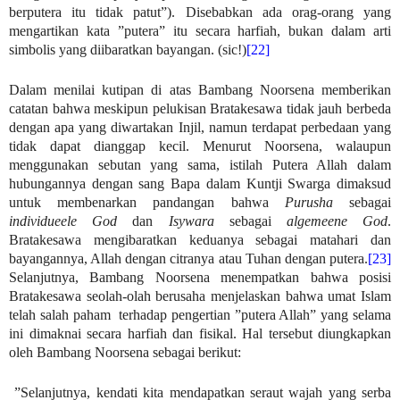
berputera itu tidak patut”). Disebabkan ada orag-orang yang
mengartikan kata ”putera” itu secara harfiah, bukan dalam arti
simbolis yang diibaratkan bayangan. (sic!)
[22]
Dalam menilai kutipan di atas Bambang Noorsena memberikan
catatan bahwa meskipun pelukisan Bratakesawa tidak jauh berbeda
dengan apa yang diwartakan Injil, namun terdapat perbedaan yang
tidak dapat dianggap kecil. Menurut Noorsena, walaupun
menggunakan sebutan yang sama, istilah Putera Allah dalam
hubungannya dengan sang Bapa dalam Kuntji Swarga dimaksud
untuk membenarkan pandangan bahwa
Purusha
sebagai
individueele God
dan
Isywara
sebagai
algemeene God
.
Bratakesawa mengibaratkan keduanya sebagai matahari dan
bayangannya, Allah dengan citranya atau Tuhan dengan putera.
[23]
Selanjutnya, Bambang Noorsena menempatkan bahwa posisi
Bratakesawa seolah-olah berusaha menjelaskan bahwa umat Islam
telah salah paham terhadap pengertian ”putera Allah” yang selama
ini dimaknai secara harfiah dan fisikal. Hal tersebut diungkapkan
oleh Bambang Noorsena sebagai berikut:
”Selanjutnya, kendati kita mendapatkan seraut wajah yang serba