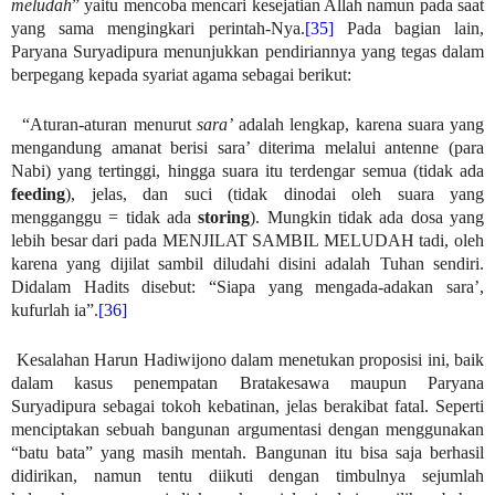
meludah
” yaitu mencoba mencari kesejatian Allah namun pada saat
yang sama mengingkari perintah-Nya.
[35]
Pada bagian lain,
Paryana Suryadipura menunjukkan pendiriannya yang tegas dalam
berpegang kepada syariat agama sebagai berikut:
“Aturan-aturan menurut
sara’
adalah lengkap, karena suara yang
mengandung amanat berisi sara’ diterima melalui antenne (para
Nabi) yang tertinggi, hingga suara itu terdengar semua (tidak ada
feeding
), jelas, dan suci (tidak dinodai oleh suara yang
mengganggu = tidak ada
storing
). Mungkin tidak ada dosa yang
lebih besar dari pada MENJILAT SAMBIL MELUDAH tadi, oleh
karena yang dijilat sambil diludahi disini adalah Tuhan sendiri.
Didalam Hadits disebut: “Siapa yang mengada-adakan sara’,
kufurlah ia”.
[36]
Kesalahan Harun Hadiwijono dalam menetukan proposisi ini, baik
dalam kasus penempatan Bratakesawa maupun Paryana
Suryadipura sebagai tokoh kebatinan, jelas berakibat fatal. Seperti
menciptakan sebuah bangunan argumentasi dengan menggunakan
“batu bata” yang masih mentah. Bangunan itu bisa saja berhasil
didirikan, namun tentu diikuti dengan timbulnya sejumlah