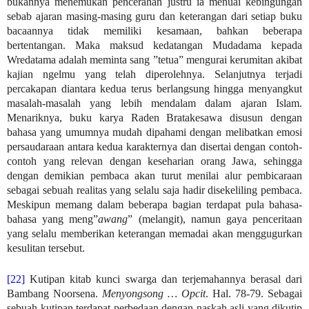
bukannya menemukan pencerahan justru ia menuai kebingungan
sebab ajaran masing-masing guru dan keterangan dari setiap buku
bacaannya tidak memiliki kesamaan, bahkan beberapa
bertentangan. Maka maksud kedatangan Mudadama kepada
Wredatama adalah meminta sang ”tetua” mengurai kerumitan akibat
kajian ngelmu yang telah diperolehnya. Selanjutnya terjadi
percakapan diantara kedua terus berlangsung hingga menyangkut
masalah-masalah yang lebih mendalam dalam ajaran Islam.
Menariknya, buku karya Raden Bratakesawa disusun dengan
bahasa yang umumnya mudah dipahami dengan melibatkan emosi
persaudaraan antara kedua karakternya dan disertai dengan contoh-
contoh yang relevan dengan keseharian orang Jawa, sehingga
dengan demikian pembaca akan turut menilai alur pembicaraan
sebagai sebuah realitas yang selalu saja hadir disekeliling pembaca.
Meskipun memang dalam beberapa bagian terdapat pula bahasa-
bahasa yang meng”
awang
” (melangit), namun gaya penceritaan
yang selalu memberikan keterangan memadai akan menggugurkan
kesulitan tersebut.
[22]
Kutipan kitab kunci swarga dan terjemahannya berasal dari
Bambang Noorsena.
Menyongsong … Opcit
. Hal. 78-79. Sebagai
sebuah kutipan terdapat perbedaan dengan naskah asli yang dikutip