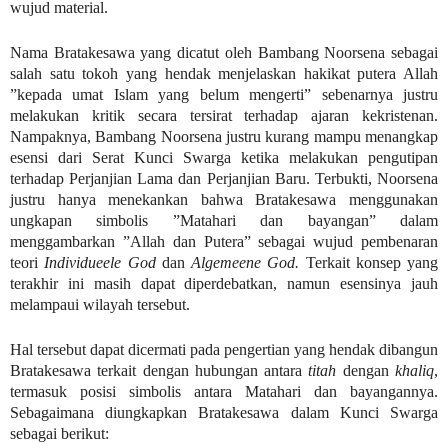
wujud material.
Nama Bratakesawa yang dicatut oleh Bambang Noorsena sebagai
salah satu tokoh yang hendak menjelaskan hakikat putera Allah
”kepada umat Islam yang belum mengerti” sebenarnya justru
melakukan kritik secara tersirat terhadap ajaran kekristenan.
Nampaknya, Bambang Noorsena justru kurang mampu menangkap
esensi dari Serat Kunci Swarga ketika melakukan pengutipan
terhadap Perjanjian Lama dan Perjanjian Baru. Terbukti, Noorsena
justru hanya menekankan bahwa Bratakesawa menggunakan
ungkapan simbolis ”Matahari dan bayangan” dalam
menggambarkan ”Allah dan Putera” sebagai wujud pembenaran
teori
Individueele God
dan
Algemeene God.
Terkait konsep yang
terakhir ini masih dapat diperdebatkan, namun esensinya jauh
melampaui wilayah tersebut.
Hal tersebut dapat dicermati pada pengertian yang hendak dibangun
Bratakesawa terkait dengan hubungan antara
titah
dengan
khaliq
,
termasuk posisi simbolis antara Matahari dan bayangannya.
Sebagaimana diungkapkan Bratakesawa dalam Kunci Swarga
sebagai berikut: