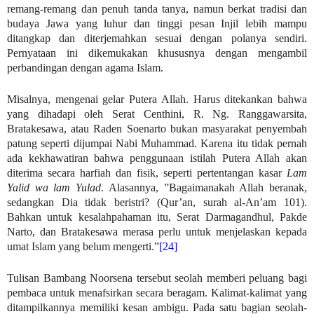
remang-remang dan penuh tanda tanya, namun berkat tradisi dan
budaya Jawa yang luhur dan tinggi pesan Injil lebih mampu
ditangkap dan diterjemahkan sesuai dengan polanya sendiri.
Pernyataan ini dikemukakan khususnya dengan mengambil
perbandingan dengan agama Islam.
Misalnya, mengenai gelar Putera Allah. Harus ditekankan bahwa
yang dihadapi oleh Serat Centhini, R. Ng. Ranggawarsita,
Bratakesawa, atau Raden Soenarto bukan masyarakat penyembah
patung seperti dijumpai Nabi Muhammad. Karena itu tidak pernah
ada kekhawatiran bahwa penggunaan istilah Putera Allah akan
diterima secara harfiah dan fisik, seperti pertentangan kasar
Lam
Yalid wa lam Yulad
. Alasannya, ”Bagaimanakah Allah beranak,
sedangkan Dia tidak beristri? (Qur’an, surah al-An’am 101).
Bahkan untuk kesalahpahaman itu, Serat Darmagandhul, Pakde
Narto, dan Bratakesawa merasa perlu untuk menjelaskan kepada
umat Islam yang belum mengerti.”
[24]
Tulisan Bambang Noorsena tersebut seolah memberi peluang bagi
pembaca untuk menafsirkan secara beragam. Kalimat-kalimat yang
ditampilkannya memiliki kesan ambigu. Pada satu bagian seolah-