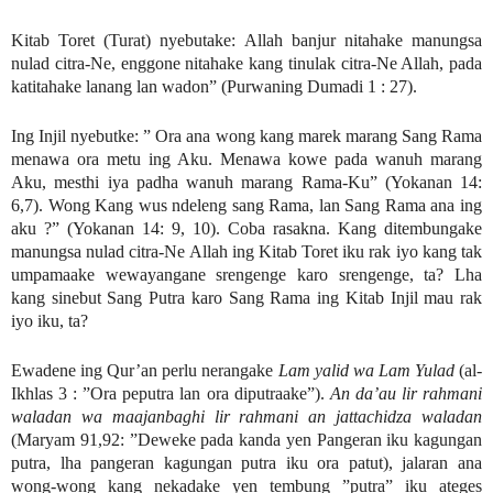
Kitab Toret (Turat) nyebutake: Allah banjur nitahake manungsa
nulad citra-Ne, enggone nitahake kang tinulak citra-Ne Allah, pada
katitahake lanang lan wadon” (Purwaning Dumadi 1 : 27).
Ing Injil nyebutke: ” Ora ana wong kang marek marang Sang Rama
menawa ora metu ing Aku. Menawa kowe pada wanuh marang
Aku, mesthi iya padha wanuh marang Rama-Ku” (Yokanan 14:
6,7). Wong Kang wus ndeleng sang Rama, lan Sang Rama ana ing
aku ?” (Yokanan 14: 9, 10). Coba rasakna. Kang ditembungake
manungsa nulad citra-Ne Allah ing Kitab Toret iku rak iyo kang tak
umpamaake wewayangane srengenge karo srengenge, ta? Lha
kang sinebut Sang Putra karo Sang Rama ing Kitab Injil mau rak
iyo iku, ta?
Ewadene ing Qur’an perlu nerangake
Lam yalid wa Lam Yulad
(al-
Ikhlas 3 : ”Ora peputra lan ora diputraake”).
An da’au lir rahmani
waladan wa maajanbaghi lir rahmani an jattachidza waladan
(Maryam 91,92: ”Deweke pada kanda yen Pangeran iku kagungan
putra, lha pangeran kagungan putra iku ora patut), jalaran ana
wong-wong kang nekadake yen tembung ”putra” iku ateges