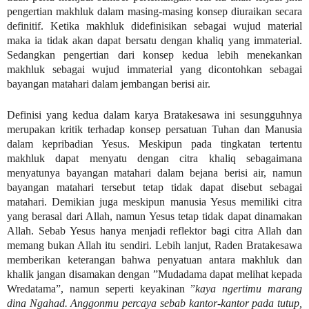
pengertian makhluk dalam masing-masing konsep diuraikan secara
definitif. Ketika makhluk didefinisikan sebagai wujud material
maka ia tidak akan dapat bersatu dengan khaliq yang immaterial.
Sedangkan pengertian dari konsep kedua lebih menekankan
makhluk sebagai wujud immaterial yang dicontohkan sebagai
bayangan matahari dalam jembangan berisi air.
Definisi yang kedua dalam karya Bratakesawa ini sesungguhnya
merupakan kritik terhadap konsep persatuan Tuhan dan Manusia
dalam kepribadian Yesus. Meskipun pada tingkatan tertentu
makhluk dapat menyatu dengan citra khaliq sebagaimana
menyatunya bayangan matahari dalam bejana berisi air, namun
bayangan matahari tersebut tetap tidak dapat disebut sebagai
matahari. Demikian juga meskipun manusia Yesus memiliki citra
yang berasal dari Allah, namun Yesus tetap tidak dapat dinamakan
Allah. Sebab Yesus hanya menjadi reflektor bagi citra Allah dan
memang bukan Allah itu sendiri. Lebih lanjut, Raden Bratakesawa
memberikan keterangan bahwa penyatuan antara makhluk dan
khalik jangan disamakan dengan ”Mudadama dapat melihat kepada
Wredatama”, namun seperti keyakinan ”
kaya ngertimu marang
dina Ngahad. Anggonmu percaya sebab kantor-kantor pada tutup,