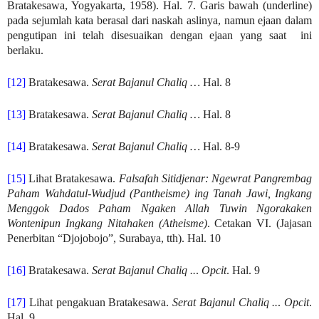
Bratakesawa, Yogyakarta, 1958). Hal. 7. Garis bawah (underline)
pada sejumlah kata berasal dari naskah aslinya, namun ejaan dalam
pengutipan ini telah disesuaikan dengan ejaan yang saat ini
berlaku.
[12]
Bratakesawa.
Serat Bajanul Chaliq …
Hal. 8
[13]
Bratakesawa.
Serat Bajanul Chaliq …
Hal. 8
[14]
Bratakesawa.
Serat Bajanul Chaliq …
Hal. 8-9
[15]
Lihat Bratakesawa.
Falsafah Sitidjenar: Ngewrat Pangrembag
Paham Wahdatul-Wudjud (Pantheisme) ing Tanah Jawi, Ingkang
Menggok Dados Paham Ngaken Allah Tuwin Ngorakaken
Wontenipun Ingkang Nitahaken (Atheisme)
. Cetakan VI. (Jajasan
Penerbitan “Djojobojo”, Surabaya, tth). Hal. 10
[16]
Bratakesawa.
Serat Bajanul Chaliq ..
.
Opcit
. Hal. 9
[17]
Lihat pengakuan Bratakesawa.
Serat Bajanul Chaliq ..
.
Opcit
.
Hal. 9