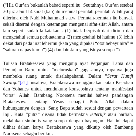
(“Hla Qur’an bukanlah babad seperti itu. Seutuhnya Qur’an setebal
30 juz atau 114 surat (bab) itu memuat perintah-perintah Allah yang
diterima oleh Nabi Muhammad s.a.w. Perintah-perintah itu banyak
sekali disertai dengan keterangan mengenai sifat-sifat Allah, antara
lain seperti sudah kukatakan : (1) tidak berpisah dari dirimu dan
mengetahui semua perbuatanmu (2) mengetahui isi hatimu (3) lebih
dekat dari pada urat lehermu (kata yang dipakai “otot bebayunira” =
“saluran napas kamu”) (4) dan lain-lain yang isinya serupa.”)
Tulisan Bratakesawa yang mengutip ayat Perjanjian Lama dan
Perjanjian Baru, untuk ”meluruskan” gagasannya, rupanya juga
membuka ruang untuk disalahpahami. Dalam ”
Serat
Kuntji
Swarga
”
[21]
misalnya, Bratakesawa menggunakan kitab Kejadian
dan Yohanes untuk mendukung konsepsinya tentang manifestasi
”citra” Allah. Bambang Noorsena menilai bahwa pandangan
Bratakesawa tentang Yesus sebagai Putra Allah dalam
hubungannya dengan Sang Bapa sudah sesuai dengan pewartaan
Injil. Kata ”putra” disana tidak bermakna
letterlijk
atau harfiah,
melainkan simbolis yang serupa dengan bayangan. Hal ini dapat
dilihat dalam karya Bratakesawa yang dikutip oleh Bambang
Noorsena sebagai berikut: