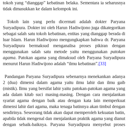
tokoh yang “dianggap” kebatinan belaka. Sementara ia seharusnya
tidak dimasukkan ke dalam kelompok ini.
Tokoh lain yang perlu dicermati adalah dokter Paryana
Suryadipura. Dokter ini oleh Harun Hadiwijono juga dikategorikan
sebagai salah satu tokoh kebatinan, entitas yang dianggap berada di
luar Islam. Harun Hadiwijono mengungkapkan bahwa dr. Paryana
Suryadipura bermaksud menganalisa proses pikiran dengan
menggunakan salah satu metode yaitu menggunakan
patokan
agama
. Patokan agama yang dimaksud oleh Paryana Suryadipura
menurut Harun Hadiwijono adalah “ilmu kebatinan”.
[33]
Pandangan Paryana Suryadipura sebenarnya menekankan adanya
2 (dua) dimensi dalam agama yaitu ilmu lahir dan ilmu gaib
(mistik). Ilmu yang bersifat lahir yaitu patokan-patokan agama yang
ada dalam kitab suci masing-masing. Dengan cara menjalankan
syariat agama dengan baik atau dengan kata lain memperkuat
dimensi lahir dari agama, maka tenaga batinnya akan timbul dengan
sendirinya. Seseorang tidak akan dapat memperoleh kekuatan batin,
apabila tidak mengenal dan menjalankan praktik agama yang dianut
dengan sebaik-baiknya. Paryana Suryadipura menyebut proses