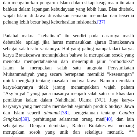
dan mengaburkan pengaruh Islam dalam sikap keagamaan itu atau
bahkan dalam lapangan kebudayaan yang lebih luas. Bisa ditebak,
wajah Islam di Jawa diusahakan semakin memudar dan tersedia
peluang lebih besar bagi keberhasilan misionaris.
[37]
Padahal makna ”kebatinan” itu sendiri pada dasarnya masih
debatable, apalagi jika harus memasukkan ajaran Bratakesawa
sebagai salah satu variannya. Hal yang paling nampak dari karya-
karya Bratakesawa menunjukkan bahwa ia merupakan sosok yang
mencoba mempertahankan dan menempuh jalur ”orthodoksi”
Islam. Ia merupakan salah satu anggota Persyarikatan
Muhammadiyah yang secara bertepatan memiliki ”kesenangan”
untuk mengkaji tentang masalah budaya Jawa. Namun demikian
karya-karyanya tidak jarang menampakkan wajah paham
”Asy’ariyah” yang pada masanya menjadi salah satu ciri khas dari
pemikiran kalam dalam Nahdhatul Ulama (NU). Juga karya-
karyanya yang mencoba membedah sejumlah produk budaya Jawa
dan Islam seperti
almanak
[38]
, pengetahuan tentang
Candra
Sengkala
[39]
, perhitungan selamatan orang mati
[40]
, dan lain
sebagainya. Dengan demikian, Raden Bratakesawa memang
merupakan sosok yang unik dan sekaligus menarik. **