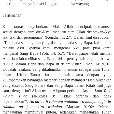
letterlijk, dudu symbolisci kang pepindane wewayangan.
Terjemahan:
Kitab taurat menyebutkan: ”Maka Allah menciptakan manusia
sesuai dengan citra diri-Nya, menurut citra Allah diciptakan-Nya
laki-laki dan perempuan” (Kejadian 1: 27). Dalam Injil disebutkan:
”Tidak ada seorang pun yang datang kepada sang Bapa, kalau tidak
melalui Aku. Apabila kamu mengenal Aku, pasti pula kamu
mengenal Sang Bapa (Yoh. 14: 6,7). ”Barangsiapa telah melihat
Aku, ia telah melihat sang Bapa, tidak percayakah engkau, bahwa
Aku di dalam Bapa dan Bapa di dalam Aku?” (Yoh. 14: 9,10).
Cobalah rasakan, yang dikalimatkan manusia sebagai citra Tuhan
dalam Kitab Taurat itu, bukankah sama dengan yang
kuumpamakan bayangan matahari dengan matahari? Dan bukankah
yang disebut Sang Putera dan Sang Bapa dalam Kitab Injil juga
sama dengan itu? Akan tetapi, Alquran perlu enjelaskan
Lam Yalid
walam Yulad
(al-Ikhlas 3: ”Tidak beranak dan tidak
diperanakkan”).
An da’au li’rahmani waladan wa maajanbaghi lir
rahman an jattachidza waladan
(Maryam 91:92: ”Mereka
mengatakan mempunyai putera, sedangkan mengatakan Tuhan