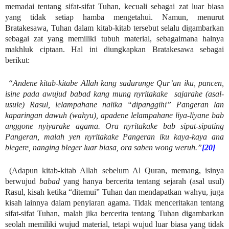
memadai tentang sifat-sifat Tuhan, kecuali sebagai zat luar biasa
yang tidak setiap hamba mengetahui. Namun, menurut
Bratakesawa, Tuhan dalam kitab-kitab tersebut selalu digambarkan
sebagai zat yang memiliki tubuh material, sebagaimana halnya
makhluk ciptaan. Hal ini diungkapkan Bratakesawa sebagai
berikut:
“Andene kitab-kitabe Allah kang sadurunge Qur’an iku, pancen,
isine pada awujud babad kang mung nyritakake sajarahe (asal-
usule) Rasul, lelampahane nalika “dipanggihi” Pangeran lan
kaparingan dawuh (wahyu), apadene lelampahane liya-liyane bab
anggone nyiyarake agama. Ora nyritakake bab sipat-sipating
Pangeran, malah yen nyritakake Pangeran iku kaya-kaya ana
blegere, nanging bleger luar biasa, ora saben wong weruh.”
[20]
(Adapun kitab-kitab Allah sebelum Al Quran, memang, isinya
berwujud
babad
yang hanya bercerita tentang sejarah (asal usul)
Rasul, kisah ketika “ditemui” Tuhan dan mendapatkan wahyu, juga
kisah lainnya dalam penyiaran agama. Tidak menceritakan tentang
sifat-sifat Tuhan, malah jika bercerita tentang Tuhan digambarkan
seolah memiliki wujud material, tetapi wujud luar biasa yang tidak