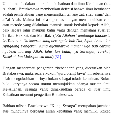
Untuk membedakan antara ilmu kebatinan dan ilmu Ketuhanan (ke-
Allahan), Bratakesawa memberikan definisi bahwa ilmu ketuhanan
adalah pengetahuan yang menerangkan tentang zat, sifat, asma’ dan
af’al Allah. Makna ini bisa diperluas dengan menambahkan cara
atau metode yang dilakukan manusia untuk berbakti kepada Allah,
baik secara lahir maupun batin yaitu dengan menjalani syari’at,
Tarikat, Hakikat, dan Ma’rifat. (“
Ka-Allahan” tembunge Indonesia
ke-Tuhanan, iku kawruh kang nerangake bab Dat, Sipat, Asma, lan
Apngaling Pangeran. Kena dijembarake maneh: uga bab carane
ngabekti marang Allah, lahir lan batin, iya Sarengat, Tarekat,
Kakekat, lan Makripat iku mau
).
[31]
Dengan mencermati pengertian “kebatinan” yang dicetuskan oleh
Bratakesawa, maka secara kokoh “guru orang Jawa” ini sebenarnya
telah mengokohkan dirinya bukan sebagai tokoh kebatinan. Buku-
buku karyanya secara umum menunjukkan adanya muatan ilmu
Ke-Allahan, sesuatu yang dimaksudkan berada di luar ilmu
Kebatinan menurut pengertian Bratakesawa.
Bahkan tulisan Bratakesawa “Kuntji Swarga” merupakan jawaban
atas munculnya berbagai aliran kebatinan yang memiliki iktikad