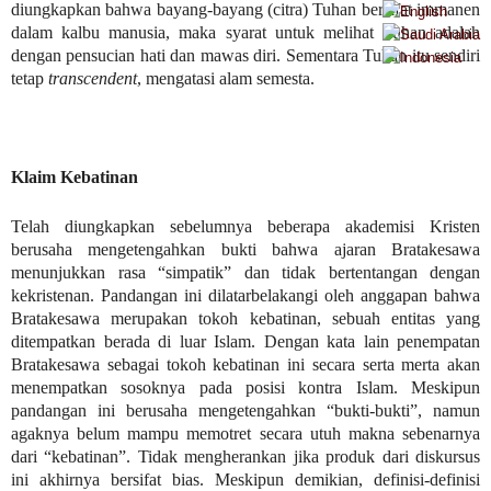
diungkapkan bahwa bayang-bayang (citra) Tuhan bersifat immanen
dalam kalbu manusia, maka syarat untuk melihat Tuhan adalah
dengan pensucian hati dan mawas diri. Sementara Tuhan itu sendiri
tetap
transcendent
, mengatasi alam semesta.
Klaim Kebatinan
Telah diungkapkan sebelumnya beberapa akademisi Kristen
berusaha mengetengahkan bukti bahwa ajaran Bratakesawa
menunjukkan rasa “simpatik” dan tidak bertentangan dengan
kekristenan. Pandangan ini dilatarbelakangi oleh anggapan bahwa
Bratakesawa merupakan tokoh kebatinan, sebuah entitas yang
ditempatkan berada di luar Islam. Dengan kata lain penempatan
Bratakesawa sebagai tokoh kebatinan ini secara serta merta akan
menempatkan sosoknya pada posisi kontra Islam. Meskipun
pandangan ini berusaha mengetengahkan “bukti-bukti”, namun
agaknya belum mampu memotret secara utuh makna sebenarnya
dari “kebatinan”. Tidak mengherankan jika produk dari diskursus
ini akhirnya bersifat bias. Meskipun demikian, definisi-definisi