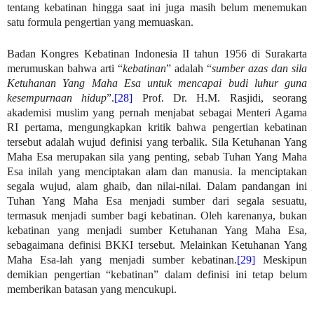
tentang kebatinan hingga saat ini juga masih belum menemukan
satu formula pengertian yang memuaskan.
Badan Kongres Kebatinan Indonesia II tahun 1956 di Surakarta
merumuskan bahwa arti “
kebatinan
” adalah “
sumber azas dan sila
Ketuhanan Yang Maha Esa untuk mencapai budi luhur guna
kesempurnaan hidup
”.
[28]
Prof. Dr. H.M. Rasjidi, seorang
akademisi muslim yang pernah menjabat sebagai Menteri Agama
RI pertama, mengungkapkan kritik bahwa pengertian kebatinan
tersebut adalah wujud definisi yang terbalik. Sila Ketuhanan Yang
Maha Esa merupakan sila yang penting, sebab Tuhan Yang Maha
Esa inilah yang menciptakan alam dan manusia. Ia menciptakan
segala wujud, alam ghaib, dan nilai-nilai. Dalam pandangan ini
Tuhan Yang Maha Esa menjadi sumber dari segala sesuatu,
termasuk menjadi sumber bagi kebatinan. Oleh karenanya, bukan
kebatinan yang menjadi sumber Ketuhanan Yang Maha Esa,
sebagaimana definisi BKKI tersebut. Melainkan Ketuhanan Yang
Maha Esa-lah yang menjadi sumber kebatinan.
[29]
Meskipun
demikian pengertian “kebatinan” dalam definisi ini tetap belum
memberikan batasan yang mencukupi.