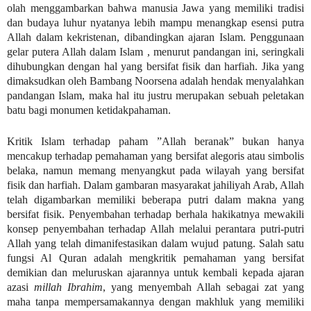
olah menggambarkan bahwa manusia Jawa yang memiliki tradisi
dan budaya luhur nyatanya lebih mampu menangkap esensi putra
Allah dalam kekristenan, dibandingkan ajaran Islam. Penggunaan
gelar putera Allah dalam Islam , menurut pandangan ini, seringkali
dihubungkan dengan hal yang bersifat fisik dan harfiah. Jika yang
dimaksudkan oleh Bambang Noorsena adalah hendak menyalahkan
pandangan Islam, maka hal itu justru merupakan sebuah peletakan
batu bagi monumen ketidakpahaman.
Kritik Islam terhadap paham ”Allah beranak” bukan hanya
mencakup terhadap pemahaman yang bersifat alegoris atau simbolis
belaka, namun memang menyangkut pada wilayah yang bersifat
fisik dan harfiah. Dalam gambaran masyarakat jahiliyah Arab, Allah
telah digambarkan memiliki beberapa putri dalam makna yang
bersifat fisik. Penyembahan terhadap berhala hakikatnya mewakili
konsep penyembahan terhadap Allah melalui perantara putri-putri
Allah yang telah dimanifestasikan dalam wujud patung. Salah satu
fungsi Al Quran adalah mengkritik pemahaman yang bersifat
demikian dan meluruskan ajarannya untuk kembali kepada ajaran
azasi
millah Ibrahim
, yang menyembah Allah sebagai zat yang
maha tanpa mempersamakannya dengan makhluk yang memiliki