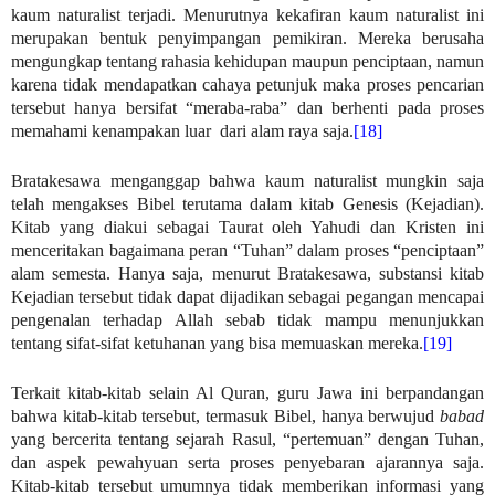
kaum naturalist terjadi. Menurutnya kekafiran kaum naturalist ini
merupakan bentuk penyimpangan pemikiran. Mereka berusaha
mengungkap tentang rahasia kehidupan maupun penciptaan, namun
karena tidak mendapatkan cahaya petunjuk maka proses pencarian
tersebut hanya bersifat “meraba-raba” dan berhenti pada proses
memahami kenampakan luar dari alam raya saja.
[18]
Bratakesawa menganggap bahwa kaum naturalist mungkin saja
telah mengakses Bibel terutama dalam kitab Genesis (Kejadian).
Kitab yang diakui sebagai Taurat oleh Yahudi dan Kristen ini
menceritakan bagaimana peran “Tuhan” dalam proses “penciptaan”
alam semesta. Hanya saja, menurut Bratakesawa, substansi kitab
Kejadian tersebut tidak dapat dijadikan sebagai pegangan mencapai
pengenalan terhadap Allah sebab tidak mampu menunjukkan
tentang sifat-sifat ketuhanan yang bisa memuaskan mereka.
[19]
Terkait kitab-kitab selain Al Quran, guru Jawa ini berpandangan
bahwa kitab-kitab tersebut, termasuk Bibel, hanya berwujud
babad
yang bercerita tentang sejarah Rasul, “pertemuan” dengan Tuhan,
dan aspek pewahyuan serta proses penyebaran ajarannya saja.
Kitab-kitab tersebut umumnya tidak memberikan informasi yang