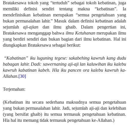
Bratakesawa tokoh yang “tertuduh” sebagai tokoh kebatinan, juga
memiliki definisi sendiri tentang makna “kebatinan”. Ia
mendefinisikan kebatinan merupakan “semua pengetahuan yang
bukan permasalahan lahir.” Masuk dalam definisi kebatinan adalah
sejumlah
aji-ajian
dan ilmu ghaib. Dalam pengertian ini,
Bratakesawa menganggap bahwa
ilmu Ketuhanan
merupakan ilmu
yang berdiri sendiri dan bukan bagian dari ilmu kebatinan. Hal ini
diungkapkan Bratakesawa sebagai berikut:
“
Kabatinan” iku luguning tegese: sakabehing kawruh kang dudu
babagan lahir. Dadi: sawernaning aji-aji lan kaluwihan iku kalebu
kawruh kabatinan kabeh. Hla iku pancen ora kalebu kawruh ka-
Allahan
.
[30]
Terjemahan:
(Kebatinan itu secara sederhana maksudnya semua pengetahuan
yang bukan permasalahan lahir. Jadi, sejumlah aji-aji dan kelebihan
(yang bersifat ghaib) itu semua termasuk pengetahuan kebatinan.
Hla hal itu memang tidak termasuk pengetahuan ke-Allahan.)