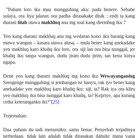
”Paham loro iku mau mungguhing aku: pada benere. Sebabe
sulaya, ora liya jalaran ora padha dirasakake disik : endi ta kang
diarani
titah
utawa
makhluq
ana ing soal kang dirembug iku ?
Yen kang diarani makhluq ana ing wedaran kono iku barang kang
mawa wangun – kasara utawa alusa, – mula bener kang anekadake
yen makhluq karo khaliq iku loro, ora siji lan ora bisa nunggal, jer
khaliq iku tanpa wangun, dudu jisim dudu jirim, tan kena kinya
ngapa.
Dene yen kang diarani makhluq ing kono iku
Wewayanganing
Srengenge mungguhing si jembangan isi banyu, rak iyo bener kang
anekadake yen makhluq karo khaliq iku: siji, ta? Rak iya ora kliru
yen makhluq iku bisa nunggal karo khaliq, ta? Kepriye, apa kurang
cetha keteranganku iki?”
[25]
Terjemahan:
Dua paham itu tadi menurutku: sama benar. Penyebab terjadinya
perbedaan, tidak lain adalah tidak dirasakan dahulu: mana yang