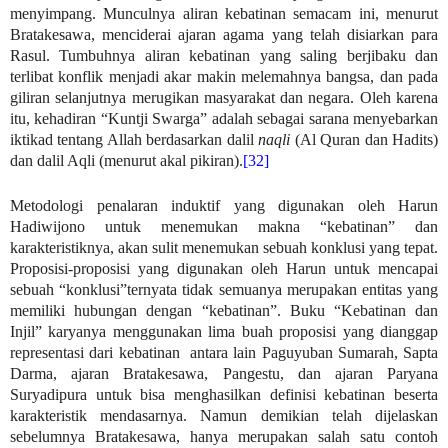
menyimpang. Munculnya aliran kebatinan semacam ini, menurut
Bratakesawa, menciderai ajaran agama yang telah disiarkan para
Rasul. Tumbuhnya aliran kebatinan yang saling berjibaku dan
terlibat konflik menjadi akar makin melemahnya bangsa, dan pada
giliran selanjutnya merugikan masyarakat dan negara. Oleh karena
itu, kehadiran “Kuntji Swarga” adalah sebagai sarana menyebarkan
iktikad tentang Allah berdasarkan dalil
naqli
(Al Quran dan Hadits)
dan dalil Aqli (menurut akal pikiran).
[32]
Metodologi penalaran induktif yang digunakan oleh Harun
Hadiwijono untuk menemukan makna “kebatinan” dan
karakteristiknya, akan sulit menemukan sebuah konklusi yang tepat.
Proposisi-proposisi yang digunakan oleh Harun untuk mencapai
sebuah “konklusi”ternyata tidak semuanya merupakan entitas yang
memiliki hubungan dengan “kebatinan”. Buku “Kebatinan dan
Injil” karyanya menggunakan lima buah proposisi yang dianggap
representasi dari kebatinan antara lain Paguyuban Sumarah, Sapta
Darma, ajaran Bratakesawa, Pangestu, dan ajaran Paryana
Suryadipura untuk bisa menghasilkan definisi kebatinan beserta
karakteristik mendasarnya. Namun demikian telah dijelaskan
sebelumnya Bratakesawa, hanya merupakan salah satu contoh