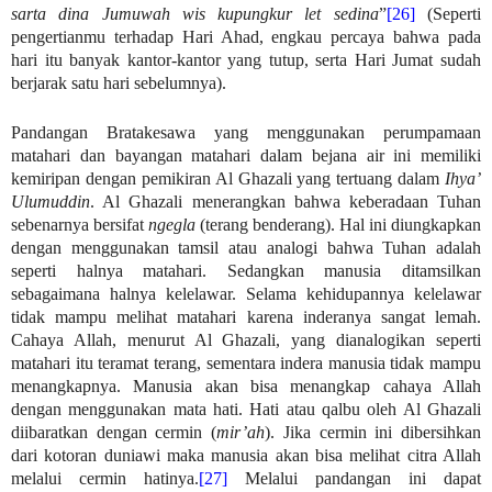
sarta dina Jumuwah wis kupungkur let sedina
”
[26]
(Seperti
pengertianmu terhadap Hari Ahad, engkau percaya bahwa pada
hari itu banyak kantor-kantor yang tutup, serta Hari Jumat sudah
berjarak satu hari sebelumnya).
Pandangan Bratakesawa yang menggunakan perumpamaan
matahari dan bayangan matahari dalam bejana air ini memiliki
kemiripan dengan pemikiran Al Ghazali yang tertuang dalam
Ihya’
Ulumuddin
. Al Ghazali menerangkan bahwa keberadaan Tuhan
sebenarnya bersifat
ngegla
(terang benderang). Hal ini diungkapkan
dengan menggunakan tamsil atau analogi bahwa Tuhan adalah
seperti halnya matahari. Sedangkan manusia ditamsilkan
sebagaimana halnya kelelawar. Selama kehidupannya kelelawar
tidak mampu melihat matahari karena inderanya sangat lemah.
Cahaya Allah, menurut Al Ghazali, yang dianalogikan seperti
matahari itu teramat terang, sementara indera manusia tidak mampu
menangkapnya. Manusia akan bisa menangkap cahaya Allah
dengan menggunakan mata hati. Hati atau qalbu oleh Al Ghazali
diibaratkan dengan cermin (
mir’ah
). Jika cermin ini dibersihkan
dari kotoran duniawi maka manusia akan bisa melihat citra Allah
melalui cermin hatinya.
[27]
Melalui pandangan ini dapat