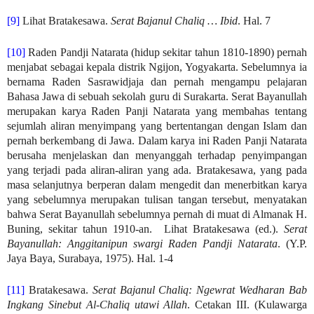
[9]
Lihat Bratakesawa.
Serat Bajanul Chaliq … Ibid
. Hal. 7
[10]
Raden Pandji Natarata (hidup sekitar tahun 1810-1890) pernah
menjabat sebagai kepala distrik Ngijon, Yogyakarta. Sebelumnya ia
bernama Raden Sasrawidjaja dan pernah mengampu pelajaran
Bahasa Jawa di sebuah sekolah guru di Surakarta. Serat Bayanullah
merupakan karya Raden Panji Natarata yang membahas tentang
sejumlah aliran menyimpang yang bertentangan dengan Islam dan
pernah berkembang di Jawa. Dalam karya ini Raden Panji Natarata
berusaha menjelaskan dan menyanggah terhadap penyimpangan
yang terjadi pada aliran-aliran yang ada. Bratakesawa, yang pada
masa selanjutnya berperan dalam mengedit dan menerbitkan karya
yang sebelumnya merupakan tulisan tangan tersebut, menyatakan
bahwa Serat Bayanullah sebelumnya pernah di muat di Almanak H.
Buning, sekitar tahun 1910-an. Lihat Bratakesawa (ed.).
Serat
Bayanullah: Anggitanipun swargi Raden Pandji Natarata
. (Y.P.
Jaya Baya, Surabaya, 1975). Hal. 1-4
[11]
Bratakesawa.
Serat Bajanul Chaliq: Ngewrat Wedharan Bab
Ingkang Sinebut Al-Chaliq utawi Allah
. Cetakan III. (Kulawarga