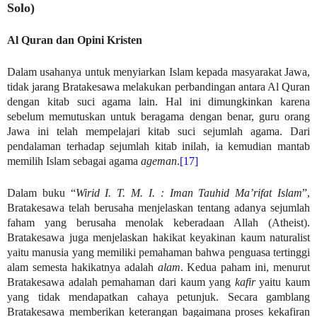
Solo)
Al Quran dan Opini Kristen
Dalam usahanya untuk menyiarkan Islam kepada masyarakat Jawa,
tidak jarang Bratakesawa melakukan perbandingan antara Al Quran
dengan kitab suci agama lain. Hal ini dimungkinkan karena
sebelum memutuskan untuk beragama dengan benar, guru orang
Jawa ini telah mempelajari kitab suci sejumlah agama. Dari
pendalaman terhadap sejumlah kitab inilah, ia kemudian mantab
memilih Islam sebagai agama
ageman
.
[17]
Dalam buku “
Wirid I. T. M. I. : Iman Tauhid Ma’rifat Islam
”,
Bratakesawa telah berusaha menjelaskan tentang adanya sejumlah
faham yang berusaha menolak keberadaan Allah (Atheist).
Bratakesawa juga menjelaskan hakikat keyakinan kaum naturalist
yaitu manusia yang memiliki pemahaman bahwa penguasa tertinggi
alam semesta hakikatnya adalah
alam
. Kedua paham ini, menurut
Bratakesawa adalah pemahaman dari kaum yang
kafir
yaitu kaum
yang tidak mendapatkan cahaya petunjuk. Secara gamblang
Bratakesawa memberikan keterangan bagaimana proses kekafiran