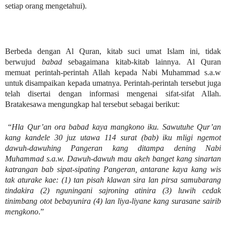
setiap orang mengetahui).
Berbeda dengan Al Quran, kitab suci umat Islam ini, tidak
berwujud
babad
sebagaimana kitab-kitab lainnya. Al Quran
memuat perintah-perintah Allah kepada Nabi Muhammad s.a.w
untuk disampaikan kepada umatnya. Perintah-perintah tersebut juga
telah disertai dengan informasi mengenai sifat-sifat Allah.
Bratakesawa mengungkap hal tersebut sebagai berikut:
“
Hla Qur’an ora babad kaya mangkono iku. Sawutuhe Qur’an
kang kandele 30 juz utawa 114 surat (bab) iku mligi ngemot
dawuh-dawuhing Pangeran kang ditampa dening Nabi
Muhammad s.a.w. Dawuh-dawuh mau akeh banget kang sinartan
katrangan bab sipat-sipating Pangeran, antarane kaya kang wis
tak aturake kae: (1) tan pisah klawan sira lan pirsa samubarang
tindakira (2) nguningani sajroning atinira (3) luwih cedak
tinimbang otot bebayunira (4) lan liya-liyane kang surasane sairib
mengkono
.”