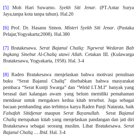
[5]
Moh Hari Suwarno.
Syekh Siti Jenar
. (PT.Antar Surya
Jaya,tanpa kota tanpa tahun). Hal.20
[6]
Prof. Dr. Hasanu Simon.
Misteri Syekh Siti Jenar
. (Pustaka
Pelajar,Yogyakarta;2008). Hal.380
[7]
Bratakesawa.
Serat Bajanul Chaliq: Ngewrat Wedaran Bab
Ingkang Sinebut Al-Chaliq utawi Allah
. Cetakan III. (Kulawarga
Bratakesawa, Yogyakarta, 1958). Hal. 3-4
[8]
Raden Bratakesawa menjelaskan bahwa motivasi penulisan
buku “Serat Bajanul Chaliq” disebabkan bahwa masyarakat
pembaca “Serat Kuntji Swarga” dan “Wirid I.T.M.I” banyak yang
berasal dari kalangan awam yang belum memiliki pemahaman
mendasar untuk mengakses kedua kitab tersebut. Juga sebagai
bacaan pembanding atas terbitnya karya Raden Panji Natarata, baik
Falsafah Sitidjenar
maupun
Serat Bayanullah.
Serat
Bajanul
Chaliq
merupakan kitab yang menjelaskan pandangan dan jati diri
Bratakesawa sebagai seorang muslim. Lihat Bratakesawa.
Serat
Bajanul Chaliq … Ibid
. Hal. 3-4