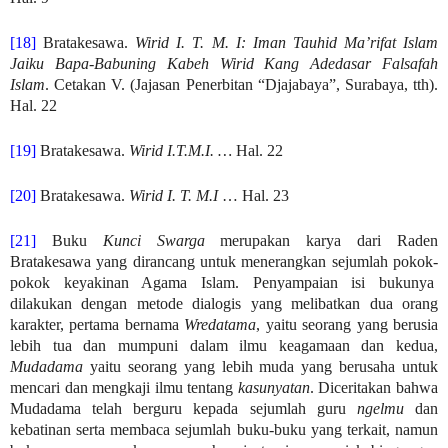
[18]
Bratakesawa.
Wirid I. T. M. I: Iman Tauhid Ma’rifat Islam
Jaiku Bapa-Babuning Kabeh Wirid Kang Adedasar Falsafah
Islam
. Cetakan V. (Jajasan Penerbitan “Djajabaya”, Surabaya, tth).
Hal. 22
[19]
Bratakesawa.
Wirid I.T.M.I. …
Hal. 22
[20]
Bratakesawa.
Wirid I. T. M.I
… Hal. 23
[21]
Buku
Kunci Swarga
merupakan karya dari Raden
Bratakesawa yang dirancang untuk menerangkan sejumlah pokok-
pokok keyakinan Agama Islam. Penyampaian isi bukunya
dilakukan dengan metode dialogis yang melibatkan dua orang
karakter, pertama bernama
Wredatama
, yaitu seorang yang berusia
lebih tua dan mumpuni dalam ilmu keagamaan dan kedua,
Mudadama
yaitu seorang yang lebih muda yang berusaha untuk
mencari dan mengkaji ilmu tentang
kasunyatan
. Diceritakan bahwa
Mudadama telah berguru kepada sejumlah guru
ngelmu
dan
kebatinan serta membaca sejumlah buku-buku yang terkait, namun