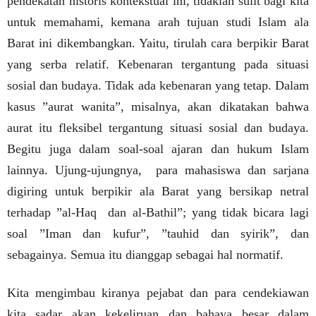
pendekatan historis kontekstual ini, tidaklah sulit bagi kita
untuk memahami, kemana arah tujuan studi Islam ala
Barat ini dikembangkan. Yaitu, tirulah cara berpikir Barat
yang serba relatif. Kebenaran tergantung pada situasi
sosial dan budaya. Tidak ada kebenaran yang tetap. Dalam
kasus ”aurat wanita”, misalnya, akan dikatakan bahwa
aurat itu fleksibel tergantung situasi sosial dan budaya.
Begitu juga dalam soal-soal ajaran dan hukum Islam
lainnya. Ujung-ujungnya,
para mahasiswa dan sarjana
digiring untuk berpikir ala Barat yang bersikap netral
terhadap ”al-Haq
dan al-Bathil”; yang tidak bicara lagi
soal ”Iman dan kufur”, ”tauhid dan syirik”, dan
sebagainya. Semua itu dianggap sebagai hal normatif.
Kita mengimbau kiranya pejabat dan para cendekiawan
kita sadar akan kekeliruan dan bahaya besar dalam