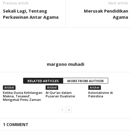
Previous article
Next article
Sekali Lagi, Tentang
Merusak Pendidikan
Perkawinan Antar Agama
Agama
margono muhadi
RELATED ARTICLES
MORE FROM AUTHOR
Artikel
Artikel
Artikel
Ketika Dunia Kehilangan
Al-Qur’an dalam
Kolonialisme di
Makna, Tasawuf
Pusaran Dualisme
Palestina
Mengetuk Pintu Zaman
1 COMMENT