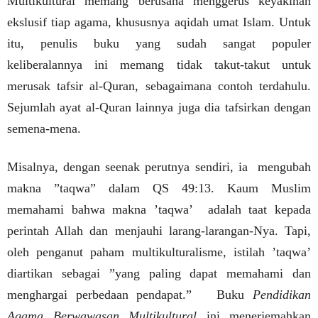
Multikultural memang berusaha menggerus keyakinan
ekslusif tiap agama, khususnya aqidah umat Islam. Untuk
itu, penulis buku yang sudah sangat populer
keliberalannya ini memang tidak takut-takut untuk
merusak tafsir al-Quran, sebagaimana contoh terdahulu.
Sejumlah ayat al-Quran lainnya juga dia tafsirkan dengan
semena-mena.
Misalnya, dengan seenak perutnya sendiri, ia
mengubah
makna ”taqwa” dalam QS 49:13. Kaum Muslim
memahami bahwa makna ’taqwa’
adalah taat kepada
perintah Allah dan menjauhi larang-larangan-Nya. Tapi,
oleh penganut paham multikulturalisme, istilah ’taqwa’
diartikan sebagai ”yang paling dapat memahami dan
menghargai perbedaan pendapat.”
Buku
Pendidikan
Agama Berwawasan Multikultural
ini menerjemahkan