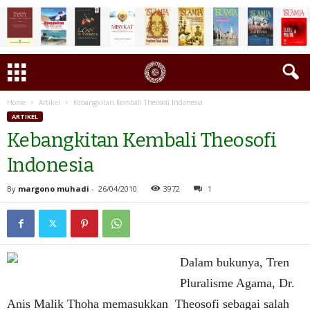
Home
Artikel
Kebangkitan Kembali Theosofi Indonesia
ARTIKEL
Kebangkitan Kembali Theosofi
Indonesia
By
margono muhadi
-
26/04/2010
3972
1
Dalam bukunya, Tren
Pluralisme Agama, Dr.
Anis Malik Thoha memasukkan Theosofi sebagai salah