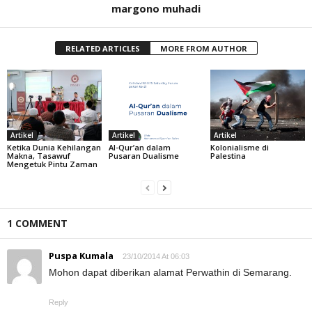
margono muhadi
RELATED ARTICLES
MORE FROM AUTHOR
Artikel
Artikel
Artikel
Ketika Dunia Kehilangan
Al-Qur’an dalam
Kolonialisme di
Makna, Tasawuf
Pusaran Dualisme
Palestina
Mengetuk Pintu Zaman
1 COMMENT
Puspa Kumala
23/10/2014 At 06:03
Mohon dapat diberikan alamat Perwathin di Semarang.
Reply