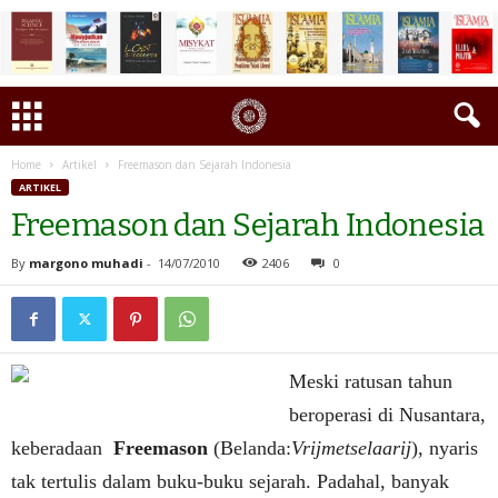
Home
Artikel
Freemason dan Sejarah Indonesia
ARTIKEL
Freemason dan Sejarah Indonesia
By
margono muhadi
-
14/07/2010
2406
0
Meski ratusan tahun
beroperasi di Nusantara,
keberadaan
Freemason
(Belanda:
Vrijmetselaarij
), nyaris
tak tertulis dalam buku-buku sejarah. Padahal, banyak