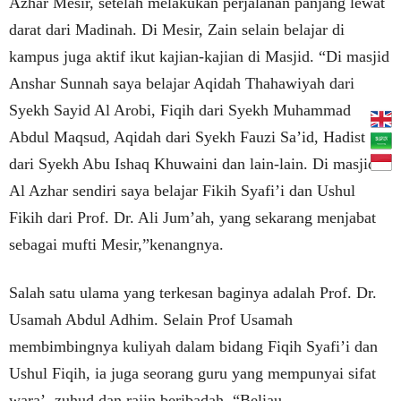
Azhar Mesir, setelah melakukan perjalanan panjang lewat
darat dari Madinah. Di Mesir, Zain selain belajar di
kampus juga aktif ikut kajian-kajian di Masjid. “Di masjid
Anshar Sunnah saya belajar Aqidah Thahawiyah dari
Syekh Sayid Al Arobi, Fiqih dari Syekh Muhammad
Abdul Maqsud, Aqidah dari Syekh Fauzi Sa’id, Hadist
dari Syekh Abu Ishaq Khuwaini dan lain-lain. Di masjid
Al Azhar sendiri saya belajar Fikih Syafi’i dan Ushul
Fikih dari Prof. Dr. Ali Jum’ah, yang sekarang menjabat
sebagai mufti Mesir,”kenangnya.
Salah satu ulama yang terkesan baginya adalah Prof. Dr.
Usamah Abdul Adhim. Selain Prof Usamah
membimbingnya kuliyah dalam bidang Fiqih Syafi’i dan
Ushul Fiqih, ia juga seorang guru yang mempunyai sifat
wara’, zuhud dan rajin beribadah. “Beliau