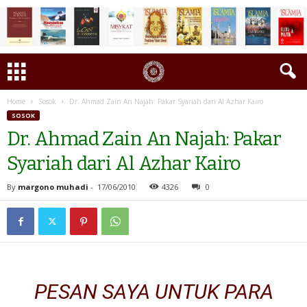
Home
Sosok
Dr. Ahmad Zain An Najah: Pakar Syariah dari Al Azhar Kairo
SOSOK
Dr. Ahmad Zain An Najah: Pakar
Syariah dari Al Azhar Kairo
By
margono muhadi
-
17/06/2010
4326
0
PESAN SAYA UNTUK PARA