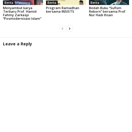
Berita
Berita
Berita
Menyambut karya
Program Ramadhan
Bedah Buku “Sufism
Terbaru Prof. Hamid
bersama INSISTS
Reborn” bersama Prof.
Fahmy Zarkasyi
Nur Hadi Ihsan
“Posmodernisasi Islam”
Leave a Reply