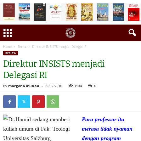
Home
Berita
Direktur INSISTS menjadi Delegasi RI
BERITA
Direktur INSISTS menjadi
Delegasi RI
By
margono muhadi
-
19/12/2010
1504
0
Para professor itu
merasa tidak nyaman
dengan program