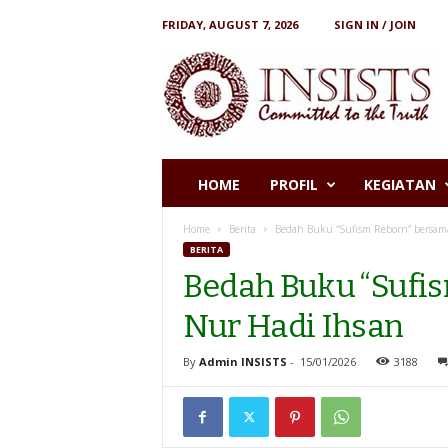
FRIDAY, AUGUST 7, 2026
SIGN IN / JOIN
I
N
S
I
S
T
S
HOME
PROFIL
KEGIATAN
Home
Berita
Bedah Buku “Sufism Reborn” bersama
BERITA
Bedah Buku “Sufis
Nur Hadi Ihsan
By
Admin INSISTS
-
15/01/2026
3188