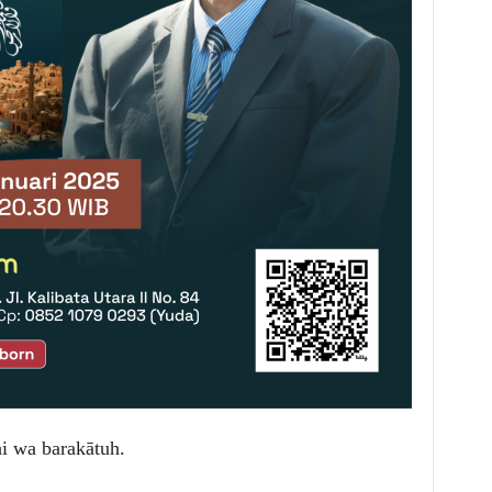
i wa barakātuh.