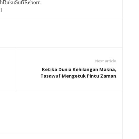
edahBukuSufiReborn
]
Next article
Ketika Dunia Kehilangan Makna,
Tasawuf Mengetuk Pintu Zaman