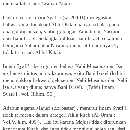
mereka kitab suci (wahyu Allah).
Dalam hal ini Imam Syafi’i (w. 204 H) menegaskan
bahwa yang dimaksud Ahlul Kitab hanya terbatas pada
dua golongan saja, yaitu golongan Yahudi dan Nasrani
dari Bani Israel. Sedangkan diluar Bani Israel, sekalipun
beragama Yahudi atau Nasrani, menurut Imam Syafi’i,
tidak termasuk Ahlul Kitab.
Imam Syafi’i berargumen bahwa Nabi Musa a.s dan Isa
a.s hanya diutus untuk kaumnya, yaitu Bani Israel (hal ini
menunjukkan bahwa objek seruan Nabi Musa a.s dan Nabi
Isa a.s yang diutus hanya Bani Israel). (Tafsir Imam
Syafi’i , vol. II,hlm. 56 )
Adapun agama Majusi (Zoroaster) , menurut Imam Syafi’i
tidak termasuk dalam kategori Ahlu kitab (Al-Umm :
Vol.V, hlm. 405 ). Hal itu karena Majusi tidak diturunkan
kepadanya Kitab, dan juga tidak mengikuti salah satu dari