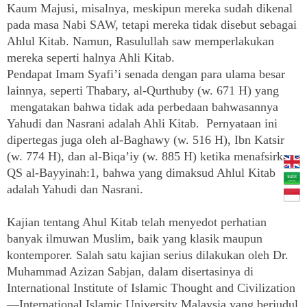
Kaum Majusi, misalnya, meskipun mereka sudah dikenal
pada masa Nabi SAW, tetapi mereka tidak disebut sebagai
Ahlul Kitab. Namun, Rasulullah saw memperlakukan
mereka seperti halnya Ahli Kitab.
Pendapat Imam Syafi’i senada dengan para ulama besar
lainnya, seperti Thabary, al-Qurthuby (w. 671 H) yang
mengatakan bahwa tidak ada perbedaan bahwasannya
Yahudi dan Nasrani adalah Ahli Kitab. Pernyataan ini
dipertegas juga oleh al-Baghawy (w. 516 H), Ibn Katsir
(w. 774 H), dan al-Biqa’iy (w. 885 H) ketika menafsirkan
QS al-Bayyinah:1, bahwa yang dimaksud Ahlul Kitab
adalah Yahudi dan Nasrani.
Kajian tentang Ahul Kitab telah menyedot perhatian
banyak ilmuwan Muslim, baik yang klasik maupun
kontemporer. Salah satu kajian serius dilakukan oleh Dr.
Muhammad Azizan Sabjan, dalam disertasinya di
International Institute of Islamic Thought and Civilization
—International Islamic University Malaysia yang berjudul