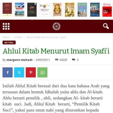
Home
Artikel
Ahlul Kitab Menurut Imam Syafi’i
ARTIKEL
Ahlul Kitab Menurut Imam Syafi’i
By
margono muhadi
-
24/03/2011
54228
0
Istilah Ahlul Kitab berasal dari dua kata bahasa Arab yang
tersusun dalam bentuk Idhafah yaitu ahlu dan Al-kitab.
Ahlu berarti pemilik , ahli, sedangkan Al- kitab berarti
kitab suci. Jadi, Ahlul Kitab berarti, “Pemilik Kitab
Suci”, yakni para umat nabi yang diturunkan kepada