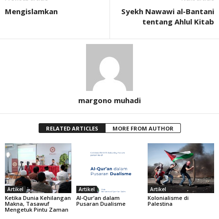
Mengislamkan
Syekh Nawawi al-Bantani
tentang Ahlul Kitab
margono muhadi
RELATED ARTICLES
MORE FROM AUTHOR
Artikel
Artikel
Artikel
Ketika Dunia Kehilangan
Al-Qur’an dalam
Kolonialisme di
Makna, Tasawuf
Pusaran Dualisme
Palestina
Mengetuk Pintu Zaman