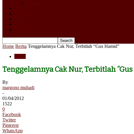
Kolom
Berita
Publikasi
Video
Donasi
Store
Home
Berita
Tenggelamnya Cak Nur, Terbitlah “Gus Hamid”
Berita
Tenggelamnya Cak Nur, Terbitlah “Gus
By
margono muhadi
-
01/04/2012
1522
0
Facebook
Twitter
Pinterest
WhatsApp