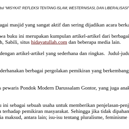
ul “
MISYKAT: REFLEKSI TENTANG ISLAM, WESTERNISASI, DAN LIBERALISASI
gai masjid yang sangat aktif dan sering dijadikan acara berk
buku ini merupakan kumpulan artikel-artikel dari berbagai 
, Sabili, situs
hidayatullah.com
dan beberapa media lain.
engan artikel-artikel yang sederhana dan ringkas. Judul-judu
ederhanakan berbagai pergolakan pemikiran yang berkembang,
us pewaris Pondok Modern Darussalam Gontor, yang juga anak
ini sebagai sebuah usaha untuk memberikan penjelasan-penje
uh terhadap pemikiran masyarakat. Sehingga jika tidak dipa
maksud, antara lain; isu-isu tentang pluralisme, feminisme 