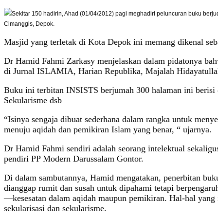
Sekitar 150 hadirin, Ahad (01/04/2012) pagi meghadiri peluncuran buku berjud
Cimanggis, Depok.
Masjid yang terletak di Kota Depok ini memang dikenal seba
Dr Hamid Fahmi Zarkasy menjelaskan dalam pidatonya bahwa 
di Jurnal ISLAMIA, Harian Republika, Majalah Hidayatullah
Buku ini terbitan INSISTS berjumah 300 halaman ini berisi d
Sekularisme dsb
“Isinya sengaja dibuat sederhana dalam rangka untuk meny
menuju aqidah dan pemikiran Islam yang benar, “ ujarnya.
Dr Hamid Fahmi sendiri adalah seorang intelektual sekalig
pendiri PP Modern Darussalam Gontor.
Di dalam sambutannya, Hamid mengatakan, penerbitan buku 
dianggap rumit dan susah untuk dipahami tetapi berpengar
—kesesatan dalam aqidah maupun pemikiran. Hal-hal yang ia 
sekularisasi dan sekularisme.