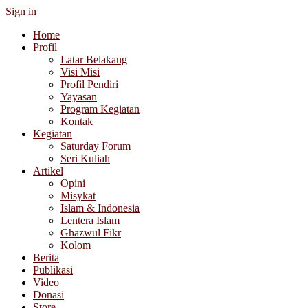
Sign in
Home
Profil
Latar Belakang
Visi Misi
Profil Pendiri
Yayasan
Program Kegiatan
Kontak
Kegiatan
Saturday Forum
Seri Kuliah
Artikel
Opini
Misykat
Islam & Indonesia
Lentera Islam
Ghazwul Fikr
Kolom
Berita
Publikasi
Video
Donasi
Store