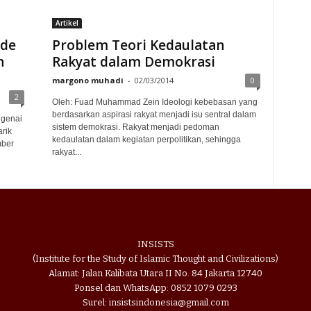
Artikel
ode
Problem Teori Kedaulatan
n
Rakyat dalam Demokrasi
margono muhadi
-
02/03/2014
0
2
Oleh: Fuad Muhammad Zein Ideologi kebebasan yang
berdasarkan aspirasi rakyat menjadi isu sentral dalam
ngenai
sistem demokrasi. Rakyat menjadi pedoman
rik
kedaulatan dalam kegiatan perpolitikan, sehingga
mber
rakyat...
INSISTS
(Institute for the Study of Islamic Thought and Civilizations)
Alamat: Jalan Kalibata Utara II No. 84 Jakarta 12740
Ponsel dan WhatsApp: 0852 1079 0293
Surel: insistsindonesia@gmail.com