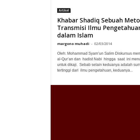
Artikel
Khabar Shadiq Sebuah Met
Transmisi Ilmu Pengetahua
dalam Islam
margono muhadi
-
02/03/2014
Oleh: Mohammad Syam’un Salim Diskursus me
al-Qur’an dan hadist Nabi hingga saat ini mena
untuk dikaji. Sebab selain keduanya adalah su
tertinggi dari ilmu pengetahuan, keduanya...