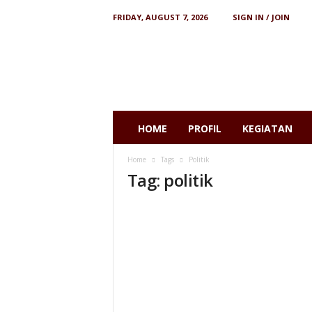
FRIDAY, AUGUST 7, 2026
SIGN IN / JOIN
I
N
S
I
S
T
S
HOME
PROFIL
KEGIATAN
Home
Tags
Politik
Tag: politik