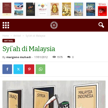
Home
Artikel
Syi’ah di Malaysia
ARTIKEL
Syi’ah di Malaysia
By
margono muhadi
-
17/01/2012
1979
0