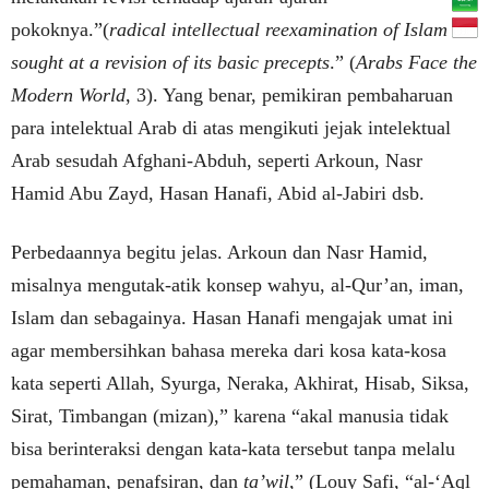
pokoknya.”(
radical intellectual reexamination of Islam or
sought at a revision of its basic precepts
.” (
Arabs Face the
Modern World
, 3). Yang benar, pemikiran pembaharuan
para intelektual Arab di atas mengikuti jejak intelektual
Arab sesudah Afghani-Abduh, seperti Arkoun, Nasr
Hamid Abu Zayd, Hasan Hanafi, Abid al-Jabiri dsb.
Perbedaannya begitu jelas. Arkoun dan Nasr Hamid,
misalnya mengutak-atik konsep wahyu, al-Qur’an, iman,
Islam dan sebagainya. Hasan Hanafi mengajak umat ini
agar membersihkan bahasa mereka dari kosa kata-kosa
kata seperti Allah, Syurga, Neraka, Akhirat, Hisab, Siksa,
Sirat, Timbangan (mizan),” karena “akal manusia tidak
bisa berinteraksi dengan kata-kata tersebut tanpa melalu
pemahaman, penafsiran, dan
ta’wil
,” (Louy Safi, “al-‘Aql