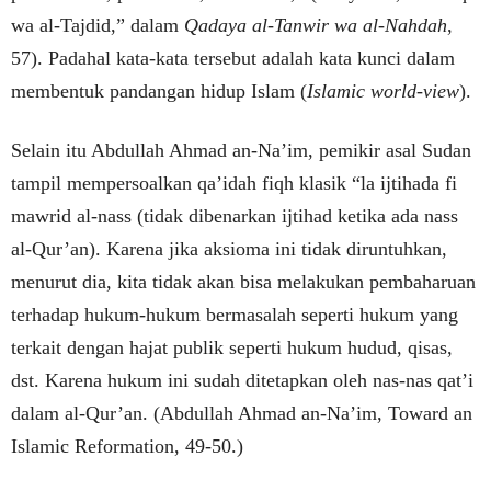
wa al-Tajdid,” dalam
Qadaya al-Tanwir wa al-Nahdah
,
57). Padahal kata-kata tersebut adalah kata kunci dalam
membentuk pandangan hidup Islam (
Islamic world-view
).
Selain itu Abdullah Ahmad an-Na’im, pemikir asal Sudan
tampil mempersoalkan qa’idah fiqh klasik “la ijtihada fi
mawrid al-nass (tidak dibenarkan ijtihad ketika ada nass
al-Qur’an). Karena jika aksioma ini tidak diruntuhkan,
menurut dia, kita tidak akan bisa melakukan pembaharuan
terhadap hukum-hukum bermasalah seperti hukum yang
terkait dengan hajat publik seperti hukum hudud, qisas,
dst. Karena hukum ini sudah ditetapkan oleh nas-nas qat’i
dalam al-Qur’an. (Abdullah Ahmad an-Na’im, Toward an
Islamic Reformation, 49-50.)