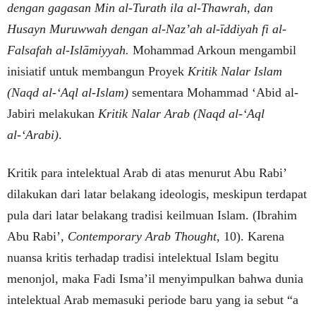
dengan gagasan Min al-Turath ila al-Thawrah, dan
Husayn Muruwwah dengan al-Naz’ah al-īddiyah fi al-
Falsafah al-Islāmiyyah.
Mohammad Arkoun mengambil
inisiatif untuk membangun Proyek
Kritik Nalar Islam
(Naqd al-‘Aql al-Islam)
sementara Mohammad ‘Abid al-
Jabiri melakukan
Kritik Nalar Arab (Naqd al-‘Aql
al-‘Arabi)
.
Kritik para intelektual Arab di atas menurut Abu Rabi’
dilakukan dari latar belakang ideologis, meskipun terdapat
pula dari latar belakang tradisi keilmuan Islam. (Ibrahim
Abu Rabi’,
Contemporary Arab Thought
, 10). Karena
nuansa kritis terhadap tradisi intelektual Islam begitu
menonjol, maka Fadi Isma’il menyimpulkan bahwa dunia
intelektual Arab memasuki periode baru yang ia sebut “a