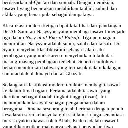
berdasarkan al-Qur’an dan sunnah. Dengan demikian,
tasawuf yang benar akan melahirkan tauhid, zuhud dan
akhlak yang benar pula sebagai dampaknya.
Klasifikasi modern ketiga dapat kita lihat dari pandangan
Dr. Ali Sami an-Nasysyar, yang membagi tasawuf menjadi
tiga dalam
Nasy’at al-Fikr al-Falsafi
. Tiga pembagian
menurut an-Nasysyar adalah sunni, salafi dan falsafi. Dr.
Syam menyebut klasifikasi ini sebagai salah satu
pembagian yang unik karena menyebutkan tokoh dari
masing-masing pembagian tersebut. Seperti contohnya
beliau menuturkan bahwa yang termasuk dalam kalangan
sunni adalah al-Junayd dan al-Ghazali.
Sedangkan klasifikasi modern terakhir membagi tasawuf
ke dalam lima bagian. Pertama adalah tasawuf yang
diartikan sebagai ibadah tingkat tinggi (ihsan). Ini
menunjukkan tasawuf sebagai pengalaman dalam
beragama. Dimana seseorang telah beriman dengan penuh
kesadaran serta kehusyukan; di sisi lain, ia juga senantiasa
merasa yakin diawasi oleh Allah. Kedua adalah tasawuf
yang dikerucutkan maknanya sebagai penyucian jiwa