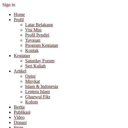
Sign in
Home
Profil
Latar Belakang
Visi Misi
Profil Pendiri
Yayasan
Program Kegiatan
Kontak
Kegiatan
Saturday Forum
Seri Kuliah
Artikel
Opini
Misykat
Islam & Indonesia
Lentera Islam
Ghazwul Fikr
Kolom
Berita
Publikasi
Video
Donasi
Store