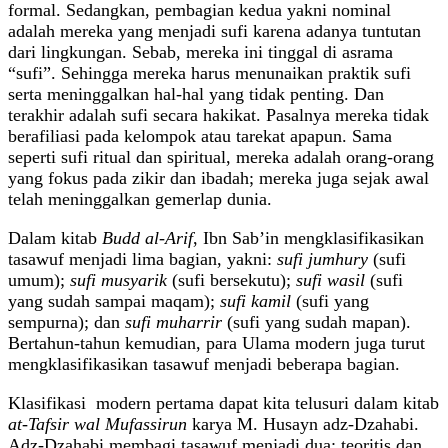
formal. Sedangkan, pembagian kedua yakni nominal
adalah mereka yang menjadi sufi karena adanya tuntutan
dari lingkungan. Sebab, mereka ini tinggal di asrama
“sufi”. Sehingga mereka harus menunaikan praktik sufi
serta meninggalkan hal-hal yang tidak penting. Dan
terakhir adalah sufi secara hakikat. Pasalnya mereka tidak
berafiliasi pada kelompok atau tarekat apapun. Sama
seperti sufi ritual dan spiritual, mereka adalah orang-orang
yang fokus pada zikir dan ibadah; mereka juga sejak awal
telah meninggalkan gemerlap dunia.
Dalam kitab
Budd al-Arif
, Ibn Sab’in mengklasifikasikan
tasawuf menjadi lima bagian, yakni:
sufi jumhury
(sufi
umum);
sufi musyarik
(sufi bersekutu);
sufi wasil
(sufi
yang sudah sampai maqam);
sufi kamil
(sufi yang
sempurna); dan
sufi muharrir
(sufi yang sudah mapan).
Bertahun-tahun kemudian, para Ulama modern juga turut
mengklasifikasikan tasawuf menjadi beberapa bagian.
Klasifikasi modern pertama dapat kita telusuri dalam kitab
at-Tafsir wal Mufassirun
karya M. Husayn adz-Dzahabi.
Adz-Dzahabi membagi tasawuf menjadi dua: teoritis dan