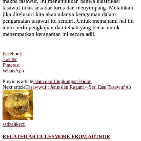
makna tasawuf. Ini menunjukkan bahwa klasifikasi
tasawuf tidak sekadar lurus dan menyimpang. Melainkan
jika ditelusuri kita akan adanya keragaman dalam
pengamalan tasawuf itu sendiri. Untuk memahami hal ini
tentu perlu pengkajian dan telaah yang benar untuk
menempatkan keragaman ini secara adil.
Facebook
Twitter
Pinterest
WhatsApp
Previous article
Islam dan Lingkungan Hidup
Next article
Taṣawwuf : Jenis dan Ragam – Seri Esai Tasawuf #3
sadzalikecil
RELATED ARTICLES
MORE FROM AUTHOR