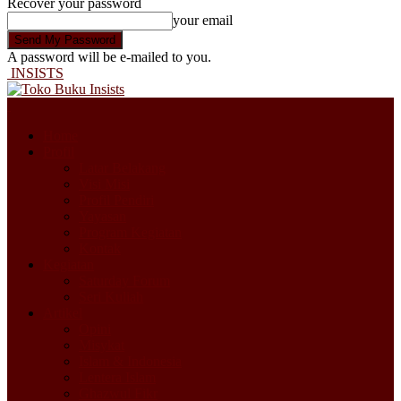
Recover your password
your email
A password will be e-mailed to you.
INSISTS
Home
Profil
Latar Belakang
Visi Misi
Profil Pendiri
Yayasan
Program Kegiatan
Kontak
Kegiatan
Saturday Forum
Seri Kuliah
Artikel
Opini
Misykat
Islam & Indonesia
Lentera Islam
Ghazwul Fikr