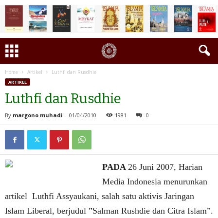
Home
Artikel
Luthfi dan Rusdhie
ARTIKEL
Luthfi dan Rusdhie
By
margono muhadi
-
01/04/2010
1981
0
PADA
26 Juni 2007, Harian
Media Indonesia menurunkan
artikel Luthfi Assyaukani, salah satu aktivis Jaringan
Islam Liberal, berjudul ”Salman Rushdie dan Citra Islam”.