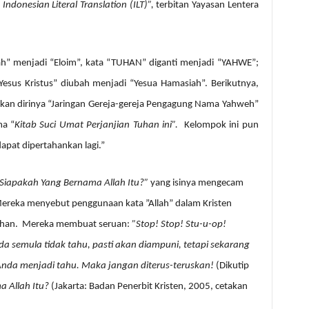
Indonesian Literal Translation (ILT)”,
terbitan
Yayasan Lentera
lah” menjadi “Eloim”, kata “TUHAN” diganti menjadi “YAHWE”;
“Yesus Kristus” diubah menjadi “Yesua Hamasiah”. Berikutnya,
kan dirinya “Jaringan Gereja-gereja Pengagung Nama Yahweh”
ma “
Kitab Suci Umat Perjanjian Tuhan ini”.
Kelompok ini pun
apat dipertahankan lagi.”
Siapakah Yang Bernama Allah Itu?”
yang isinya mengecam
Mereka menyebut penggunaan kata ”Allah” dalam Kristen
han.
Mereka membuat seruan:
”Stop! Stop! Stu-u-op!
a semula tidak tahu, pasti akan diampuni, tetapi sekarang
 Anda menjadi tahu. Maka jangan diterus-teruskan!
(Dikutip
a Allah Itu?
(Jakarta: Badan Penerbit Kristen, 2005, cetakan