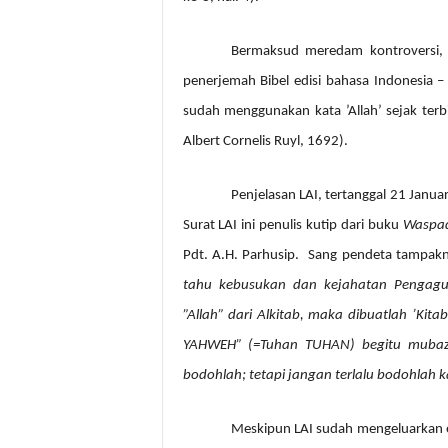
Bermaksud meredam kontroversi, 
penerjemah Bibel edisi bahasa Indonesia –
sudah menggunakan kata ’Allah’ sejak ter
Albert Cornelis Ruyl, 1692).
Penjelasan LAI, tertanggal 21 Janu
Surat LAI ini penulis kutip dari buku
Waspad
Pdt. A.H. Parhusip.
Sang pendeta tampakny
tahu kebusukan dan kejahatan Pengagu
”Allah” dari Alkitab, maka dibuatlah ’Kit
YAHWEH” (=Tuhan TUHAN) begitu mubazi
bodohlah; tetapi jangan terlalu bodohlah
Meskipun LAI sudah mengeluarkan 