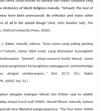
m nama Tuhan Kristen itu berakar dari tradisi Yudaisme yang
e Dictionary of World Religions
menulis:
“Yahweh: The God of
 may have been pronounced. By orthodox and many other
t of all in the Jewish liturgy.”
Lihat, John Bowker (ed),
The
s
, (Oxford University Press, 2000).
. L. Baker, menulis, bahwa:
“Kata nama yang paling penting
יהוה
(yhwh), nama Allah Israel, yang ditemukan kurang
lebih
lu
diucapkan “Yahweh”, tetapi menurut tradisi Yahudi
, nama
untuk
menghindari kemungkinan pelanggaran perintah
ketiga
mu
,
dengan sembarangan…” (Kel, 20:7).
(
D.L. Baker
PK, 2004), hal. 52
.(
pkan sebagian kalangan Yahudi dan Kristen saat ini adalah
rhadap empat huruf mati YHWH.
Harold Bloom, menulis, bahwa
 pernah bisa diketahui pengucapannya:
“The four-letter YHWH