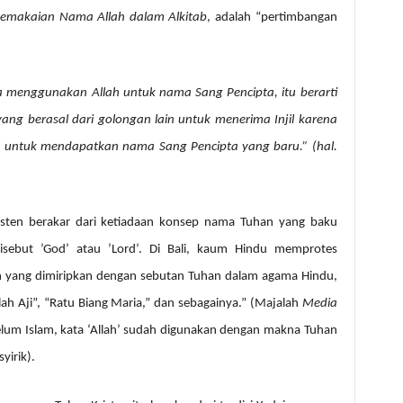
Pemakaian Nama Allah dalam Alkitab
, adalah “pertimbangan
sia menggunakan Allah untuk nama Sang Pencipta, itu berarti
ng berasal dari golongan lain untuk menerima Injil karena
h untuk mendapatkan nama Sang Pencipta yang baru.” (hal.
isten berakar dari ketiadaan konsep nama Tuhan yang baku
disebut ’God’ atau ’Lord’. Di Bali, kaum Hindu memprotes
 yang dimiripkan dengan sebutan Tuhan dalam agama Hindu,
ah Aji”, “Ratu Biang Maria,” dan sebagainya.” (Majalah
Media
elum Islam, kata ‘Allah’ sudah digunakan dengan makna Tuhan
yirik).