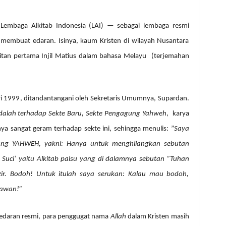
Lembaga Alkitab Indonesia (LAI) — sebagai lembaga resmi
 membuat edaran. Isinya, kaum Kristen di wilayah Nusantara
bitan pertama Injil Matius dalam bahasa Melayu
(terjemahan
ari 1999, ditandantangani oleh Sekretaris Umumnya, Supardan.
alah terhadap Sekte Baru, Sekte Pengagung Yahweh
,
karya
a sangat geram terhadap sekte ini, sehingga menulis: ”
Saya
ng YAHWEH, yakni: Hanya untuk menghilangkan sebutan
ab Suci’ yaitu Alkitab palsu yang di dalamnya sebutan ”Tuhan
r. Bodoh! Untuk itulah saya serukan: Kalau mau bodoh,
 kawan!”
edaran resmi, para penggugat nama
Allah
dalam Kristen masih