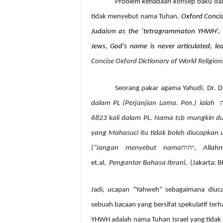
Problem ketiadaan konsep baku dala
tidak menyebut nama Tuhan.
Oxford Concis
Judaism as the ‘tetragrammaton YHWH’,
Jews, God’s name is never articulated, leas
Concise Oxford Dictionary of World Religion
Seorang pakar agama Yahudi, Dr. D
dalam PL (Perjanjian Lama. Pen.) ialah
6823 kali dalam PL. Nama tsb mungkin du
yang Mahasuci itu tidak boleh diucapkan 
יהוה
(“Jangan menyebut nama
,
Allah
et.al,
Pengantar Bahasa Ibrani
,
(Jakarta: B
Jadi, ucapan “Yahweh” sebagaimana diuca
sebuah bacaan yang bersifat spekulatif te
YHWH adalah nama Tuhan Israel yang tidak