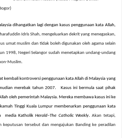
Bogor)
aysia dihangatkan lagi dengan kasus penggunaan kata Allah,
harafuddin Idris Shah, mengeluarkan dekrit yang menegaskan,
us umat muslim dan tidak boleh digunakan oleh agama selain
 Tahun 1998, Negeri Selangor sudah menetapkan undang-undang
 non-Muslim.
at kembali kontroversi penggunaan kata Allah di Malaysia yang
mudian merebak tahun 2007.
Kasus ini bermula saat pihak
Allah oleh pemerintah Malaysia. Mereka membawa kasus ini ke
kamah Tinggi
Kuala Lumpur membenarkan penggunaan kata
eh
media Katholik
Herald
–
The Catholic Weekly
.
Akan tetapi,
n keputusan tersebut dan mengajukan Banding ke peradilan