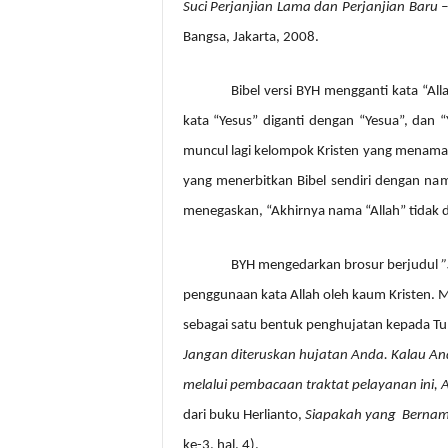
Suci Perjanjian Lama dan Perjanjian Baru – 
Bangsa, Jakarta, 2008.
Bibel versi BYH mengganti kata “Al
kata “Yesus” diganti dengan “Yesua”, dan 
muncul lagi kelompok Kristen yang menama
yang menerbitkan Bibel sendiri dengan na
menegaskan, “Akhirnya nama “Allah” tidak d
BYH mengedarkan brosur berjudul
”
penggunaan kata Allah oleh kaum Kristen. 
sebagai satu bentuk penghujatan kepada Tu
Jangan diteruskan hujatan Anda. Kalau And
melalui pembacaan traktat pelayanan ini,
dari buku
Herlianto,
Siapakah yang
Bernam
ke-3, hal. 4).