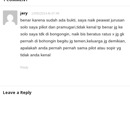
jery
13/05/2014 At 07:49
benar karena sudah ada bukti, saya naik peawat jurusan
solo saya piliot dan pramugari,tidak kenal tp benar jg ke
solo saya tdk di bongongin, naik bis beratus ratus x jg gk
pernah di bohongin begitu jg temen,keluarga jg demikian,
apalakah anda pernah pernah sama pilot atau sopir yg
tidak anda kenal
Reply
Leave a Reply