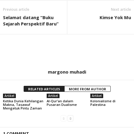
Previous article
Next article
Selamat datang “Buku
Kimse Yok Mu
Sejarah Perspektif Baru”
margono muhadi
RELATED ARTICLES
MORE FROM AUTHOR
Artikel
Artikel
Artikel
Ketika Dunia Kehilangan
Al-Qur’an dalam
Kolonialisme di
Makna, Tasawuf
Pusaran Dualisme
Palestina
Mengetuk Pintu Zaman
1 COMMENT