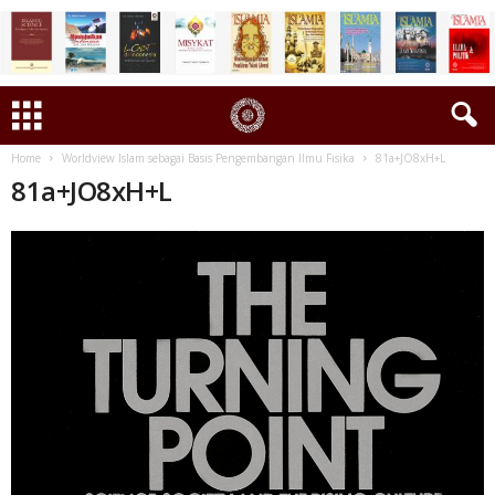
Home
Worldview Islam sebagai Basis Pengembangan Ilmu Fisika
81a+JO8xH+L
81a+JO8xH+L