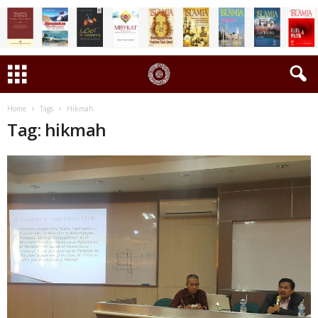
Home
Tags
Hikmah
Tag: hikmah