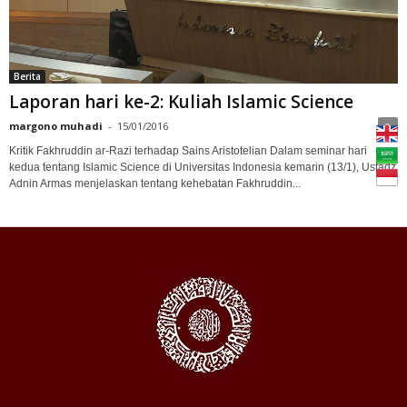
Berita
Laporan hari ke-2: Kuliah Islamic Science
margono muhadi
-
15/01/2016
0
Kritik Fakhruddin ar-Razi terhadap Sains Aristotelian Dalam seminar hari
kedua tentang Islamic Science di Universitas Indonesia kemarin (13/1), Ustadz
Adnin Armas menjelaskan tentang kehebatan Fakhruddin...