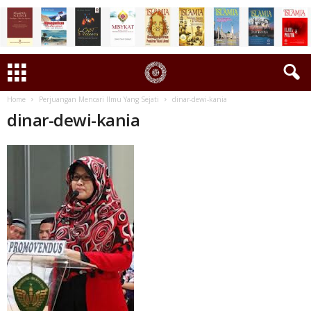
Home
Perjuangan Mencari Ilmu Yang Sejati
dinar-dewi-kania
dinar-dewi-kania