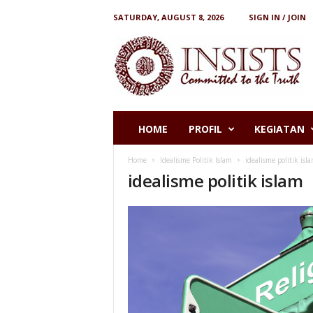
SATURDAY, AUGUST 8, 2026
SIGN IN / JOIN
I
N
S
I
S
T
S
HOME
PROFIL
KEGIATAN
Home
Idealisme Politik Islam
idealisme politik isl
idealisme politik islam