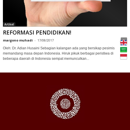
Artikel
REFORMASI PENDIDIKAN!
margono muhadi
-
17/08/2017
0
Oleh: Dr. Adian Husaini Sebagian kalangan ada yang bersikap pesimis
memandang masa depan Indonesia. Hiruk pikuk berbagai peristiwa di
beberapa daerah di Indonesia sempat memunculkan...