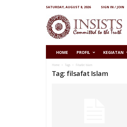
SATURDAY, AUGUST 8, 2026
SIGN IN / JOIN
I
N
S
I
S
T
S
HOME
PROFIL
KEGIATAN
Home
Tags
Filsafat Islam
Tag: filsafat Islam