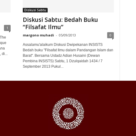
Diskusi Sabtu
Diskusi Sabtu: Bedah Buku
“Filsafat Ilmu”
1
margono muhadi
-
05/09/2013
0
 The
ique
Assalamu'alaikum Diskusi Dwipekanan INSISTS
ana
Bedah buku "Filsafat Ilmu dalam Pandangan Islam dan
di...
Barat". Bersama Ustadz Adian Husaini (Dewan
Pembina INSISTS) Sabtu, 1 Dzulqaidah 1434 / 7
September 2013 Pukul...