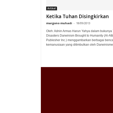
Artikel
Ketika Tuhan Disingkirkan
margono muhadi
-
18/09/2013
Oleh: Adnin Armas Harun Yahya dalam bukunya
Disasters Darwinism Brought to Humanity (Al-Att
Publesher Inc.) menggambarkan berbagai benc
kemanusiaan yang ditimbulkan oleh Darwinisme, 