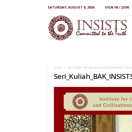
SATURDAY, AUGUST 8, 2026
SIGN IN / JOIN
I
N
S
I
S
T
S
Home
Seri Kuliah Bahasa Arab untuk Membaca Kitab
Seri_Kuliah_BAK_INSIST