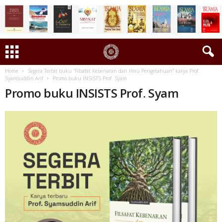
Home
Segera Terbit buku “Filsafat Kebenaran dan Ilmu Pengetahuan” karya Prof.
Syamsuddin Arif
Promo buku INSISTS Prof. Syam
Promo buku INSISTS Prof. Syam