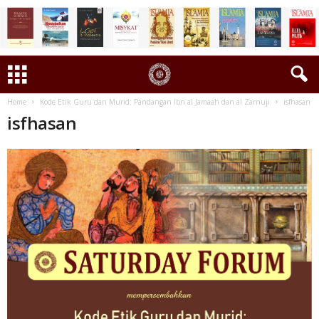
Home
Kode Etik Guru dan Murid: Pandangan Ibn al Jamaah dan al Zarnuji
isfhasan
isfhasan