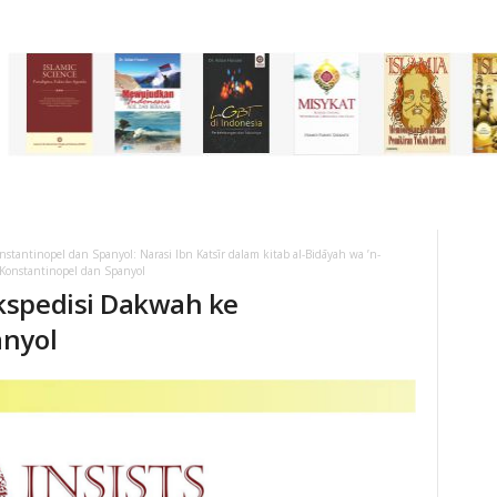
tantinopel dan Spanyol: Narasi Ibn Katsīr dalam kitab al-Bidāyah wa ’n-
Konstantinopel dan Spanyol
kspedisi Dakwah ke
anyol