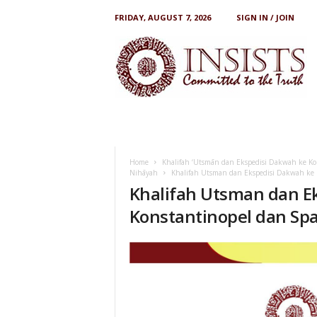
FRIDAY, AUGUST 7, 2026
SIGN IN / JOIN
I
N
S
I
S
T
S
Home
Khalifah ‘Utsmān dan Ekspedisi Dakwah ke Kons
Nihāyah
Khalifah Utsman dan Ekspedisi Dakwah ke 
Khalifah Utsman dan E
Konstantinopel dan Sp