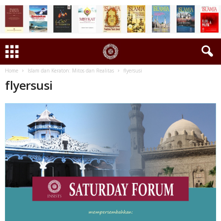
Home
Islam dan Keraton: Mitos dan Realitas
flyersusi
flyersusi